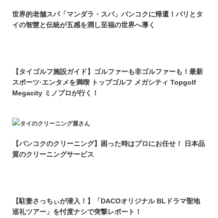
世界的老舗スパ「マンダラ・スパ」バンコクに帰還！バリとタ
イの智慧と伝統が五感を潤し至福の世界へ導く
【タイゴルフ施設ガイド】ゴルファーも非ゴルファーも！最新
スポーツ·エンタメを満喫 トップゴルフ メガシティ Topgolf
Megacity ミノプロが行く！
【バンコクのクリーニング】困った時はプロにお任せ！ 日本品
質のクリーニングサービス
【駐妻さっちぃが潜入！】「DACOオリジナル BLドラマ聖地
巡礼ツアー」を忖度ナシで突撃レポート！