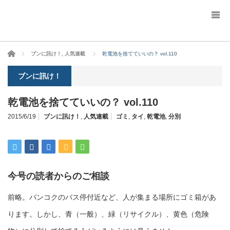
ホーム
ブンに訊け！
,
人気連載
乾電池を捨てていいの？ vol.110
ブンに訊け！
乾電池を捨てていいの？ vol.110
2015/6/19
ブンに訊け！
,
人気連載
ゴミ
,
タイ
,
乾電池
,
分別
今号の読者からのご相談
前略。バンコクのバス停付近など、人が集まる場所にゴミ箱があ
ります。しかし、青（一般）、緑（リサイクル）、黄色（危険