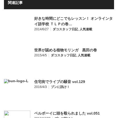
関連記事
好きな時間にどこでもレッスン！ オンラインタ
イ語学校 ＴＬＰの巻…
2014/6/27
ダコスタッフ日記
,
人気連載
世界が認める植物モリンガ 黒田の巻
2015/4/5
ダコスタッフ日記
,
人気連載
住宅街でライブの騒音 vol.129
2016/4/3
ブンに訊け！
ベルボーイに頭を殴られました vol.051