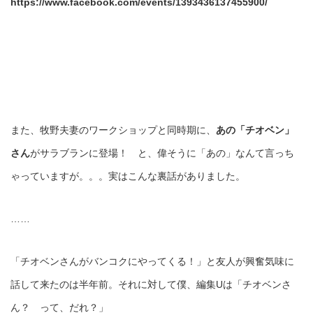
https://www.facebook.com/events/1393436137455900/
また、牧野夫妻のワークショップと同時期に、
あの「チオベン」
さん
がサラブランに登場！ と、偉そうに「あの」なんて言っち
ゃっていますが。。。実はこんな裏話がありました。
……
「チオベンさんがバンコクにやってくる！」と友人が興奮気味に
話して来たのは半年前。それに対して僕、編集Uは「チオベンさ
ん？ って、だれ？」