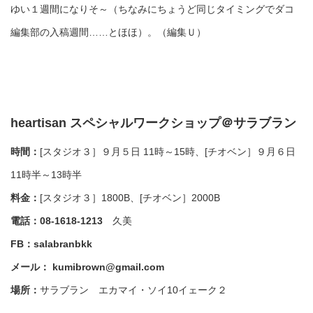
ゆい１週間になりそ～（ちなみにちょうど同じタイミングでダコ
編集部の入稿週間……とほほ）。（編集Ｕ）
heartisan スペシャルワークショップ＠サラブラン
時間：
[スタジオ３］９月５日 11時～15時、[チオベン］９月６日
11時半～13時半
料金：
[スタジオ３］1800B、[チオベン］2000B
電話：
08-1618-1213
久美
FB：
salabranbkk
メール：
kumibrown@gmail.com
場所：
サラブラン エカマイ・ソイ10イェーク２