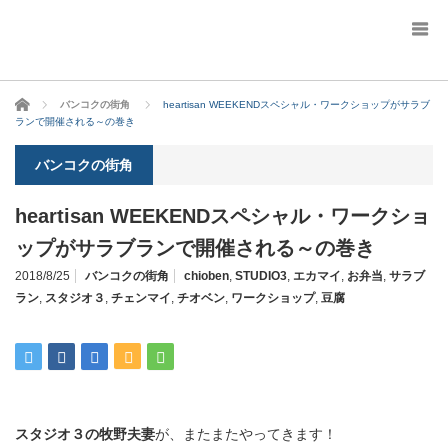
ホーム
バンコクの街角
heartisan WEEKENDスペシャル・ワークショップがサラブ
ランで開催される～の巻き
バンコクの街角
heartisan WEEKENDスペシャル・ワークショ
ップがサラブランで開催される～の巻き
2018/8/25
バンコクの街角
chioben
,
STUDIO3
,
エカマイ
,
お弁当
,
サラブ
ラン
,
スタジオ３
,
チェンマイ
,
チオベン
,
ワークショップ
,
豆腐
スタジオ３の牧野夫妻
が、またまたやってきます！