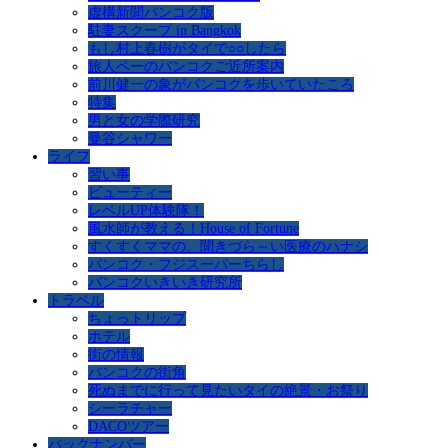
虚構新聞バンコク版
駐妻スクープ in Bangkok
もし村上春樹がタイで○○したら
旅人ペーのバンコクご近所案内
前川健一の象がバンコクを歩いていたころ
特集
男と女の学際研究
曼谷シャワー
ライフ
習い事
ビューティー
レベルUP体験隊！
風水師が教える！House of Fortune
すくすくママの、聞きづら～い医療のハナシ
バンコク・フジスーパーちらし
バンコクいきいき研究所
トラベル
ちょっトリップ
ホテル
街の情報
バンコクの街角
死ぬまでに行って見たいタイの絶景・お祭り
シーラチャー
DACOツアー
バックナンバー