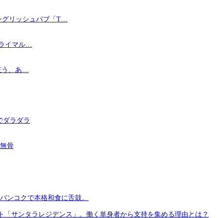
ングリッシュパブ「T…
ライマル…
狂う、あ…
でダラダラ
無骨
バンコクで本格和食に舌鼓。
ト「サンタラレジデンス」。働く単身者から支持を集める理由とは？