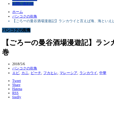
お問い合わせ
ホーム
バンコクの街角
【ごろーの曼谷酒場漫遊記】ランカウイと言えば海、海といえばシーフード
バンコクの街角
【ごろーの曼谷酒場漫遊記】ランカウイ
巻
2018/5/6
バンコクの街角
エビ
,
カニ
,
ビーチ
,
フカヒレ
,
マレーシア
,
ランカウイ
,
中華
Tweet
Share
Hatena
RSS
feedly