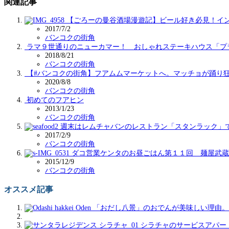
関連記事
【ごろーの曼谷酒場漫遊記】ビール好き必見！イ
2017/7/2
バンコクの街角
ラマ９世通りのニューカマー！ おしゃれステーキハウス「プ
2018/8/21
バンコクの街角
【#バンコクの街角】フアムムマーケットへ。マッチョが踊り
2020/8/8
バンコクの街角
初めてのフアヒン
2013/1/23
バンコクの街角
週末はレムチャバンのレストラン「スタンラック」
2017/2/9
バンコクの街角
ダコ営業ケンタのお昼ごはん第１１回 麺屋武蔵
2015/12/9
バンコクの街角
オススメ記事
「おだし八景」のおでんが美味しい理由。
シラチャのサービスアパー