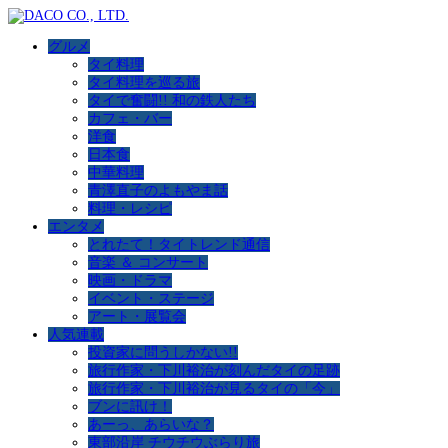
グルメ
タイ料理
タイ料理を巡る旅
タイで奮闘!! 和の鉄人たち
カフェ・バー
洋食
日本食
中華料理
青澤直子のよもやま話
料理・レシピ
エンタメ
とれたて！タイトレンド通信
音楽 ＆ コンサート
映画・ドラマ
イベント・ステージ
アート・展覧会
人気連載
投資家に問うしかない!!
旅行作家・下川裕治が刻んだタイの足跡
旅行作家・下川裕治が見るタイの「今」
ブンに訊け！
あーっ、あらいな？
東部沿岸 チウチウぶらり旅