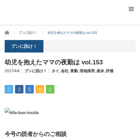
ホーム
ブンに訊け！
幼児を抱えたママの夜勤は vol.153
ブンに訊け！
幼児を抱えたママの夜勤は vol.153
2017/4/4
ブンに訊け！
タイ
,
会社
,
夜勤
,
現地採用
,
産休
,
評価
今号の読者からのご相談