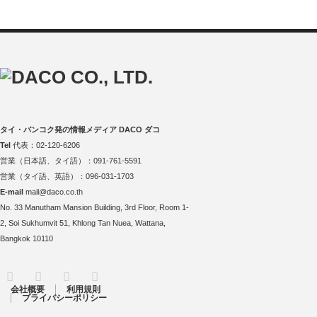
タイ・バンコク発の情報メディア DACO ダコ
Tel
代表：02-120-6206
営業（日本語、タイ語）：091-761-5591
営業（タイ語、英語）：096-031-1703
E-mail
mail@daco.co.th
No. 33 Manutham Mansion Building, 3rd Floor, Room 1-
2, Soi Sukhumvit 51, Khlong Tan Nuea, Wattana,
Bangkok 10110
RSS
Twitter
Facebook
Instagram
会社概要
利用規則
プライバシーポリシー