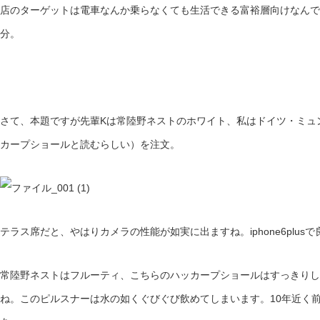
店のターゲットは電車なんか乗らなくても生活できる富裕層向けなんで
分。
さて、本題ですが先輩Kは常陸野ネストのホワイト、私はドイツ・ミュンヘン産の
カープショールと読むらしい）を注文。
テラス席だと、やはりカメラの性能が如実に出ますね。iphone6plus
常陸野ネストはフルーティ、こちらのハッカープショールはすっきりし
ね。このピルスナーは水の如くぐびぐび飲めてしまいます。10年近く