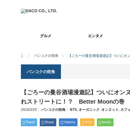
グルメ
エンタメ
ホーム
バンコクの街角
【ごろーの曼谷酒場漫遊記】ついにオンヌ
バンコクの街角
【ごろーの曼谷酒場漫遊記】ついにオン
れストリートに！？ Better Moonの巻
2018/3/25
バンコクの街角
BTS
,
オーガニック
,
オンヌット
,
カフ
Tweet
Share
Hatena
RSS
feedly