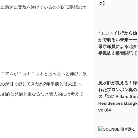
ク】
に急速に変貌を遂げているのがBTS隣駅のオ
“エコトイレ”から
かで明るい未来ーー
県庁職員による北タ
岳民族支援奮闘記【
ミニアムがニョキニョキと上へ上へと伸び、飲
風水師が教える！緑
めが引っ越してきた約2年半前とは大違い。
れたプロンポン奥の
の劇的な発展と重なるなと個人的には考えて
ス『137 Pillars Sui
Residences Bang
vol.04