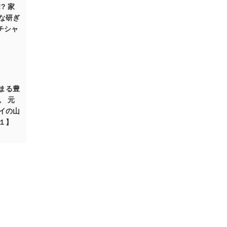
? 家
な研ぎ
ルチシャ
始まる豊
。 元
イの山
１】