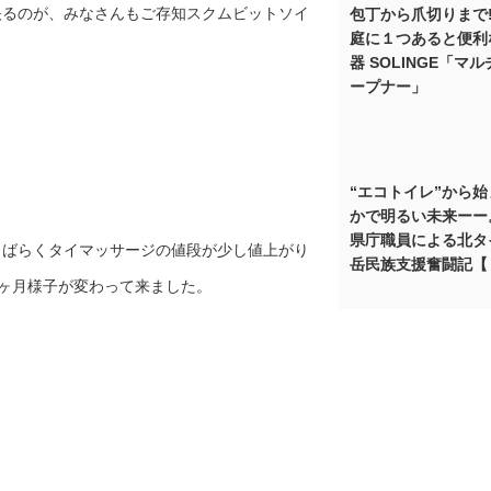
映るのが、みなさんもご存知スクムビットソイ
包丁から爪切りまで!
庭に１つあると便利
器 SOLINGE「マ
ープナー」
“エコトイレ”から
かで明るい未来ーー
県庁職員による北タ
しばらくタイマッサージの値段が少し値上がり
岳民族支援奮闘記【
数ヶ月様子が変わって来ました。