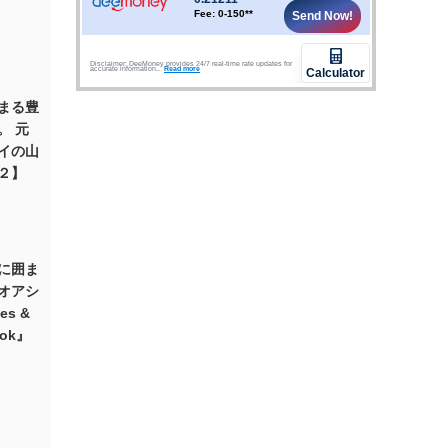
始まる豊
。 元
イの山
２】
に囲ま
オアシ
tes &
kok』