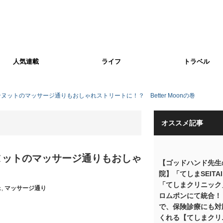
人気連載
ライフ
トラベル
ットのマッサージ通りもおしゃれストリートに！？ Better Moonの巻
オススメ記事
ヌットのマッサージ通りもおしゃ
【ゴッドハンド先生
院】「てしまSEITA
「てしまクリニック
ェ
,
マッサージ通り
ロムポンにて統合！
で、保険診療にも対
くれる【てしまクリ