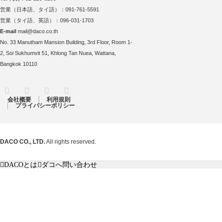
営業（日本語、タイ語）：091-761-5591
営業（タイ語、英語）：096-031-1703
E-mail
mail@daco.co.th
No. 33 Manutham Mansion Building, 3rd Floor, Room 1-
2, Soi Sukhumvit 51, Khlong Tan Nuea, Wattana,
Bangkok 10110
RSS
Twitter
Facebook
Instagram
会社概要
利用規則
プライバシーポリシー
DACO CO., LTD.
All rights reserved.
DACOとは
ダコへ問い合わせ