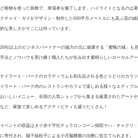
ど植物を使った装飾で、来場者を魅了します。ハイライトとなるのは著
クチャイ・ガイがデザイン・制作した500平方メートルにも及ぶ花の
的な美しさがそこには待っています。
20社以上のビジネスパートナーの協力の元に披露する「蜜蝋の城」も
手法とノウハウを受け継ぐ職人たちが生み出す素晴らしいローカルアー
ナイラート・パークのカラディウムも初出品される色とりどりのカラジ
イラート・パーク内のレストランやカフェで楽しめる様々なエディブル
おいしいメニュー、全国の人気ショップから集まる厳選されたアートや
など、家族で楽しめるアクティビティも盛りだくさん！
イベントの収益はタイ赤十字社チュラロンコーン病院マハ・チャクリ・
に寄付され、陽子線粒子による小児脳腫瘍の治療に役立てられます。