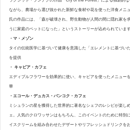
ラクシット・ブンナグの作品「Cry of the Forest」による独
ながら、農場から選び抜かれた新鮮な食材や花を使った洋食メニ
氏の作品には、「森が破壊され、野生動物が人間の間に隠れ家を
うに家庭のペットになった」というストーリーが込められていま
・マ・メゾン
タイの伝統医学に基づいて健康を意識した「エレメントに基づい
を提供
・ キャビア・カフェ
エディブルフラワーを効果的に使い、キャビアを使ったメニュー
華
・エコール・デュカス・バンコク・カフェ
ミシュランの星を獲得した世界的に著名なシェフのレシピが楽し
ェ。人気のクロワッサンはもちろん、このイベントのために特別
イスクリームを組み合わせたデザートやリフレッシュドリンクを