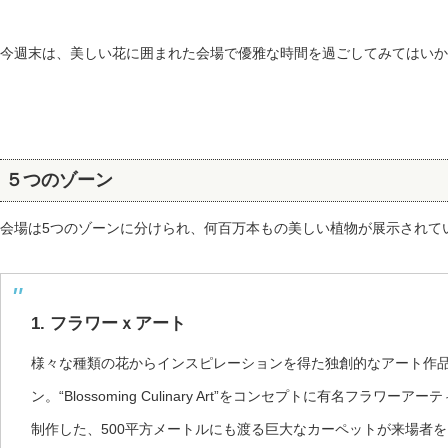
今週末は、美しい花に囲まれた会場で優雅な時間を過ごしてみてはいか
５つのゾーン
会場は5つのゾーンに分けられ、何百万本もの美しい植物が展示されて
1. フラワーｘアート
様々な種類の花からインスピレーションを得た独創的なアート作
ン。“Blossoming Culinary Art”をコンセプトに有名フラワ
制作した、500平方メートルにも渡る巨大なカーペットが来場者