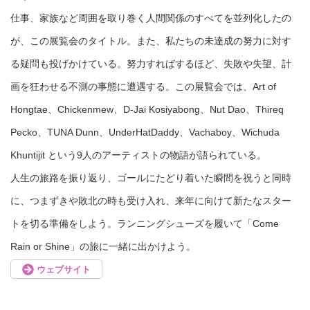
仕事、家族など周囲を取り巻く人間関係のすべてを並列化したの
が、この展覧会のタイトル。また、私たちの未達成の努力に対す
る疑問も投げかけている。努力すればするほど、失敗や失望、計
画を狂わせる不測の事態に遭遇する。この展覧会では、Art of
Hongtae、Chickenmew、D-Jai Kosiyabong、Nut Dao、Thireq
Pecko、TUNA Dunn、UnderHatDaddy、Vachaboy、Wichuda
Khuntijit という9人のアーティストの物語が語られている。
人生の旅路を振り返り、ゴールにたどり着いた瞬間を祝うと同時
に、つまずきや敗北の時も受け入れ、来年に向けて新たなスター
トを切る準備をしよう。ランニングシューズを履いて「Come
Rain or Shine」の旅に一緒に出かけよう。
ウェブサイト