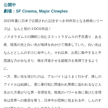
公開中
劇場：SF Cinema, Major Cineplex
2023年夏に日本で公開された記念すべき30作目となる映画シリー
ズは、なんと初の３DCG作品！
ノスタラダムスの隣町に住むヌスットラダムスの予言通り、ある
夜、暗黒の光と白い光が地球をめがけて飛来していた。白い光は
なんととしんのすけに命中した。それ以来、お尻に集中すると不
思議な力がみなぎり、物を浮遊させる超能力を発揮できるよう
に。
一方、黒い光を浴びたのは、アルバイトはうまく行かず、推しの
アイドルは結婚し、更に暴行犯に間違われ警察に追われるなど人
生が八方塞がりな男・非理谷充。暗黒のパワーを身に着けた非理
谷は世界への復習を誓う。日本中が恐怖に包まれる中、しんのす