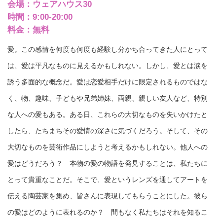
会場：ウェアハウス30
時間：9:00-20:00
料金：無料
愛。この感情を何度も何度も経験し分かち合ってきた人にとって
は、愛は平凡なものに見えるかもしれない。しかし、愛とは涙を
誘う多面的な概念だ。愛は恋愛相手だけに限定されるものではな
く、物、趣味、子どもや兄弟姉妹、両親、親しい友人など、特別
な人への愛もある。ある日、これらの大切なものを失いかけたと
したら、たちまちその愛情の深さに気づくだろう。そして、その
大切なものを芸術作品にしようと考えるかもしれない。他人への
愛はどうだろう？ 本物の愛の物語を発見することは、私たちに
とって貴重なことだ。そこで、愛というレンズを通してアートを
伝える陶芸家を集め、皆さんに表現してもらうことにした。彼ら
の愛はどのように表れるのか？ 間もなく私たちはそれを知るこ