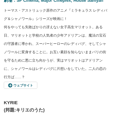
劇場：SF Cinema, Major Cineplex, House Samyan
トーマス・アストリュック原作のアニメ『ミラキュラス レディバ
グ＆シャノワール』シリーズが映画に！
何をやっても失敗ばかりの冴えない女子高生マリオット。ある
日、マリオットと学校の人気者の少年アドリアンは、魔法の宝石
の守護者に導かれ、スーパーヒーローのレディバグ、そしてシャ
ノワールに変身することに。お互い素顔を知らないままパリの街
を守るために悪に立ち向かうが、実はマリオットはアドリアン
に、シャノワールはレディバグに片想いをしていた。二人の恋の
行方ば……？
ウェブサイト
KYRIE
(邦題:キリエのうた)