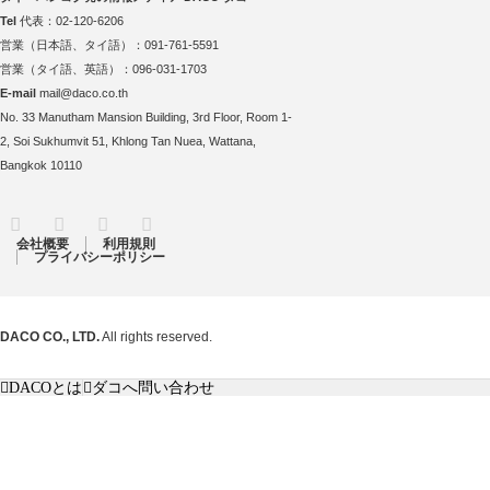
Tel
代表：02-120-6206
営業（日本語、タイ語）：091-761-5591
営業（タイ語、英語）：096-031-1703
E-mail
mail@daco.co.th
No. 33 Manutham Mansion Building, 3rd Floor, Room 1-
2, Soi Sukhumvit 51, Khlong Tan Nuea, Wattana,
Bangkok 10110
RSS
Twitter
Facebook
Instagram
会社概要
利用規則
プライバシーポリシー
DACO CO., LTD.
All rights reserved.
DACOとは
ダコへ問い合わせ