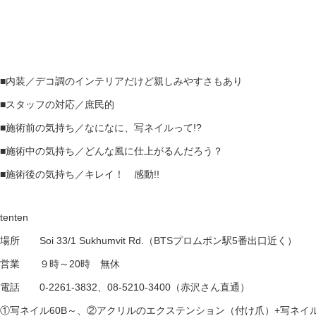
■内装／デコ調のインテリアだけど親しみやすさもあり
■スタッフの対応／庶民的
■施術前の気持ち／なになに、写ネイルって!?
■施術中の気持ち／どんな風に仕上がるんだろう？
■施術後の気持ち／キレイ！ 感動!!
tenten
場所 Soi 33/1 Sukhumvit Rd.（BTSプロムポン駅5番出口近く）
営業 ９時～20時 無休
電話 0-2261-3832、08-5210-3400（赤沢さん直通）
①写ネイル60B～、②アクリルのエクステンション（付け爪）+写ネイル1