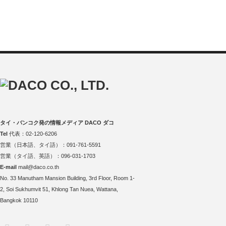
タイ・バンコク発の情報メディア DACO ダコ
Tel
代表：02-120-6206
営業（日本語、タイ語）：091-761-5591
営業（タイ語、英語）：096-031-1703
E-mail
mail@daco.co.th
No. 33 Manutham Mansion Building, 3rd Floor, Room 1-
2, Soi Sukhumvit 51, Khlong Tan Nuea, Wattana,
Bangkok 10110
RSS
Twitter
Facebook
Instagram