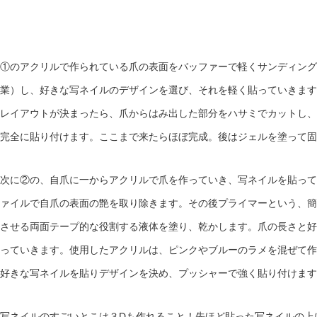
①のアクリルで作られている爪の表面をバッファーで軽くサンディング
業）し、好きな写ネイルのデザインを選び、それを軽く貼っていき
レイアウトが決まったら、爪からはみ出した部分をハサミでカットし、
完全に貼り付けます。ここまで来たらほぼ完成。後はジェルを塗って固
次に②の、自爪に一からアクリルで爪を作っていき、写ネイルを貼って
ァイルで自爪の表面の艶を取り除きます。その後プライマーという、簡
させる両面テープ的な役割する液体を塗り、乾かします。爪の長さと好
っていきます。使用したアクリルは、ピンクやブルーのラメを混ぜて作
好きな写ネイルを貼りデザインを決め、プッシャーで強く貼り付けます
写ネイルのすごいとこは３Dも作れること！先ほど貼った写ネイルの上