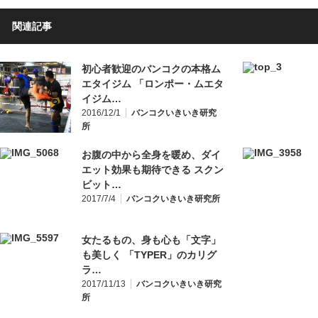
関連記事
初心者歓迎のバンコクの本格ム
エタイジム 「ロンポー・ムエタ
イジム…
2016/12/1
バンコクいきいき研究
所
お腹の中から全身を暖め、ダイ
エット効果も期待できる スクン
ビット…
2017/7/4
バンコクいきいき研究所
女たるもの、身も心も「文字」
も美しく 「TYPER」のカリグ
ラ…
2017/11/13
バンコクいきいき研究
所