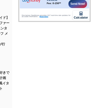
イド】
ファー
エンタ
フ メ
ロが行
好きで
計画
ル風イタ
ト