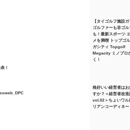
【タイゴルフ施設ガ
ゴルファーも非ゴル
も！最新スポーツ·
メを満喫 トップゴル
ガシティ Topgolf
Megacity ミノプ
く！
発表！
格好いい経営者はお
すか？＜経営者改造
vol.02＞ちょいワ
リアンコーディネー