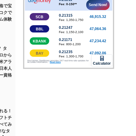
格で宝
コクで
ム体験
 タ
ロから
全米アラ
日本人
ー資格
れる！
フトチ
べてみ
Y!なタ