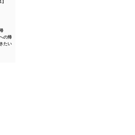
1】
帰
への帰
きたい