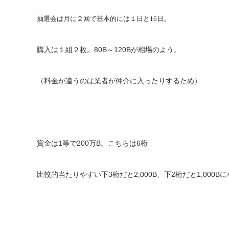
抽選会は月に２回で基本的には１日と16日。
購入は１組２枚。80B～120Bが相場のよう。
（料金が違うのは業者が仲介に入ったりするため）
賞金は1等で200万B。こちらは6桁
比較的当たりやすい下3桁だと2,000B、下2桁だと1,000B