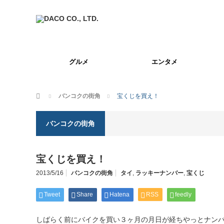
グルメ
エンタメ
ホーム
バンコクの街角
宝くじを買え！
バンコクの街角
宝くじを買え！
2013/5/16
バンコクの街角
タイ
,
ラッキーナンバー
,
宝くじ
Tweet
Share
Hatena
RSS
feedly
しばらく前にバイクを買い３ヶ月の月日が経ちやっとナン