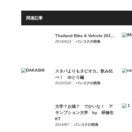
関連記事
Thailand Bike & Vehicle 201…
2014/4/14
バンコクの街角
スタバよりもタピオカ。飲み比
べ！ ゆとり編
2015/10/2
バンコクの街角
大学？お城？ でかいな！ ア
サンプション大学 by 研修生
KT
2014/9/7
バンコクの街角