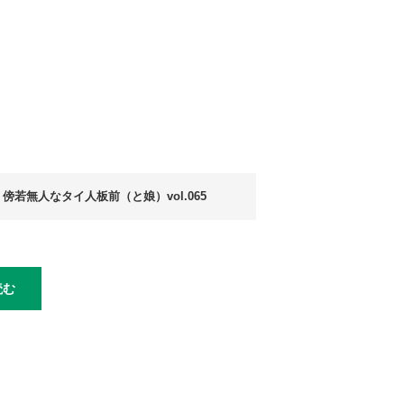
）
傍若無人なタイ人板前（と娘）vol.065
読む