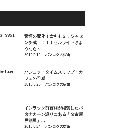
驚愕の変化！太もも２．５４セ
ンチ減！！！！セルライトさよ
うなら～…
2016/9/16
バンコクの街角
バンコク・タイムスリップ・カ
フェの予感
2015/5/25
バンコクの街角
インラック前首相が絶賛したパ
タナカーン通りにある「名古屋
居酒屋」…
2015/9/24
バンコクの街角