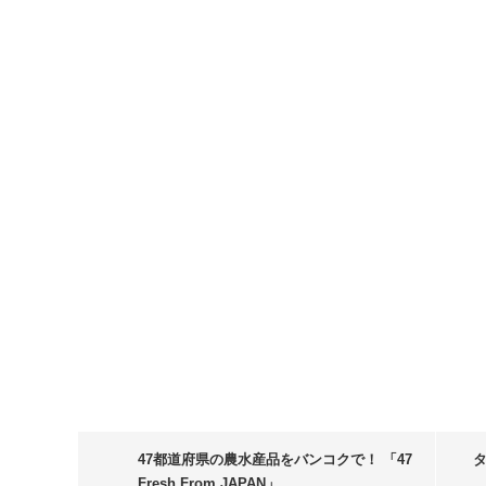
47都道府県の農水産品をバンコクで！ 「47
タ
Fresh From JAPAN」