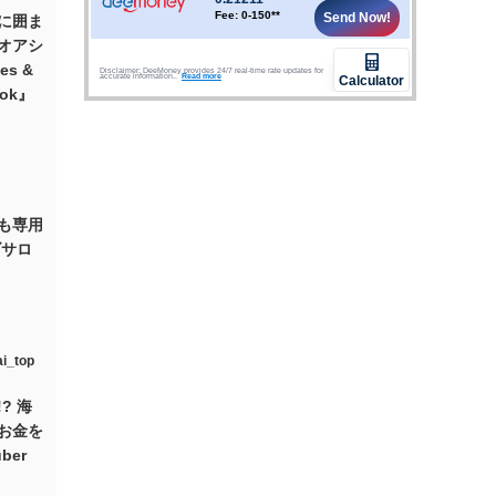
に囲ま
オアシ
tes &
kok』
も専用
ズサロ
? 海
お金を
ber