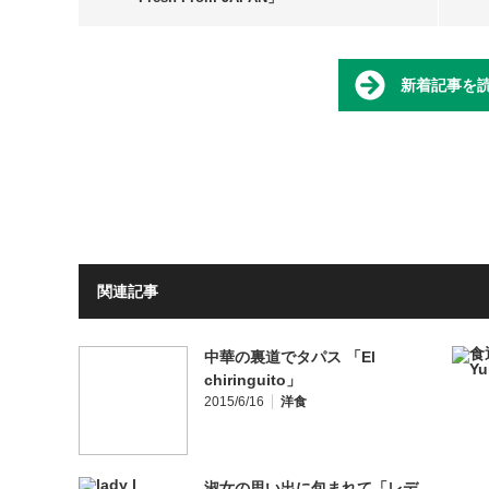
新着記事を
関連記事
中華の裏道でタパス 「El
chiringuito」
2015/6/16
洋食
淑女の思い出に包まれて「レデ