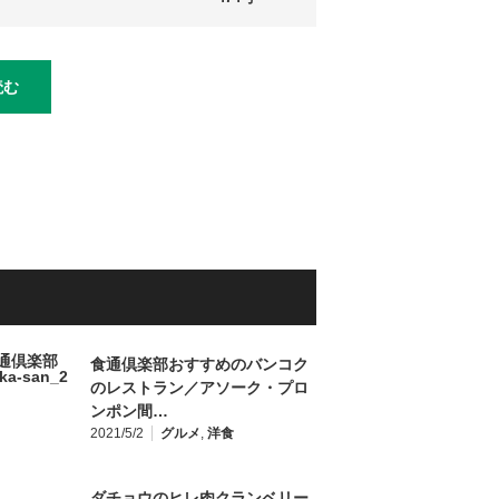
読む
食通倶楽部おすすめのバンコク
のレストラン／アソーク・プロ
ンポン間…
2021/5/2
グルメ
,
洋食
ダチョウのヒレ肉クランベリー