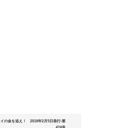
イの金を追え！ 2018年2月5日発行-第
474号