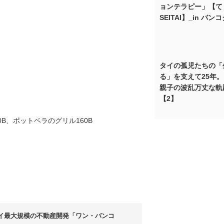
ョンテラピー」【て
SEITAI】_in バン
タイの孤児たちの「
る」を支えて25年
親子の波乱万丈な軌
【2】
B、ポットベラのグリル160B
イ最大規模の不動産開発「ワン・バンコ