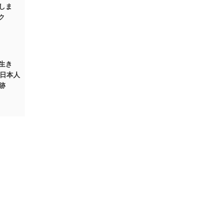
しま
コク
生き
。日本人
跡