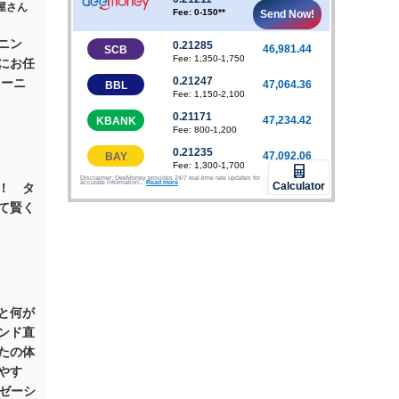
ニン
にお任
リーニ
！ タ
て賢く
と何が
ンド直
たの体
やす
クゼーシ