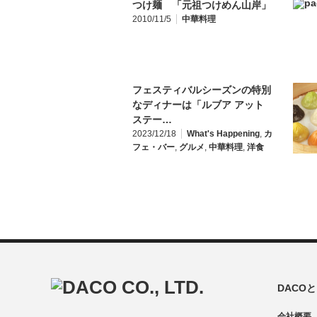
つけ麺 「元祖つけめん山岸」
2010/11/5
中華料理
フェスティバルシーズンの特別
なディナーは「ルブア アット
ステー…
2023/12/18
What's Happening
,
カ
フェ・バー
,
グルメ
,
中華料理
,
洋食
DACO
会社概要