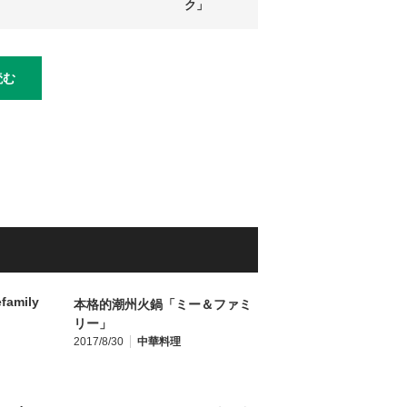
ク」
読む
本格的潮州火鍋「ミー＆ファミ
リー」
2017/8/30
中華料理