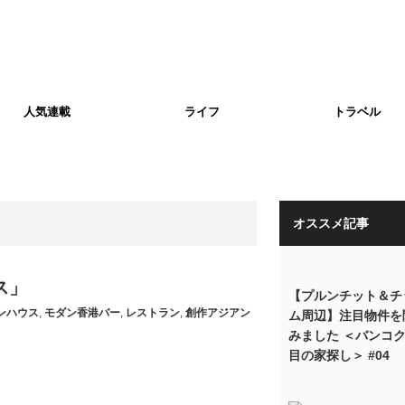
人気連載
ライフ
トラベル
オススメ記事
ス」
【プルンチット＆チ
ンハウス
,
モダン香港バー
,
レストラン
,
創作アジアン
ム周辺】注目物件を
みました ＜バンコク
目の家探し＞ #04