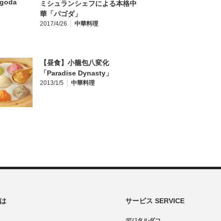
ミシュランシェフによる本格中
華「パゴダ」
2017/4/26
中華料理
【昼食】小籠包八変化
「Paradise Dynasty」
2013/1/5
中華料理
とは
サービス SERVICE
デジタルダコ