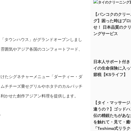
【バンコクのクリー
グ】困った時はプロ
せ！ 日本品質のク
ングサービス
ェ「タウンハウス」がグランドオープンしまし
、雰囲気やアジア各国のコンフォートフード、
日本人サポート付き
イの生命保険に入っ
節税【KSライフ】
付けたシグネチャーメニュー「ダーティー・ダ
キムチチーズ乗せグリルやホタテのカルパッチ
を利かせた創作アジアン料理を提供します。
【タイ・マッサージ
違うの？】ゴッドハ
伝の精鋭たちがあな
を触れて・見て・癒
「Teshima式リラ