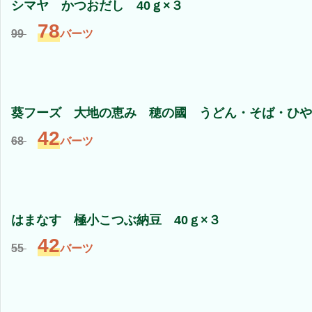
シマヤ かつおだし 40ｇ×３
78
99
バーツ
葵フーズ 大地の恵み 穂の國 うどん・そば・ひやむ
42
68
バーツ
はまなす 極小こつぶ納豆 40ｇ×３
42
55
バーツ