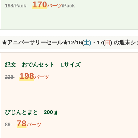
170
198/Pack
バーツ
/Pack
★アニバーサリーセール★12/16(
土)
・17(
日
)
の週末シ
紀文 おでんセット Lサイズ
198
228
バーツ
びじんとまと 200ｇ
78
89
バーツ