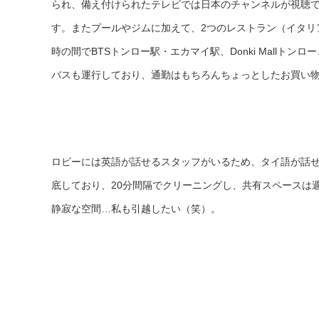
られ、備え付けられたテレビでは日本のチャンネルが視聴で
す。またプールやジムに加えて、2つのレストラン（イタリ
時の間でBTSトンロー駅・エカマイ駅、Donki Mallトンロ
バスも運行しており、通勤はもちろんちょっとしたお買い
ロビーには英語が話せるスタッフがいるため、タイ語が話
底しており、20分間隔でクリーニングし、共有スペースは
静寂な空間…私も引越したい（笑）。