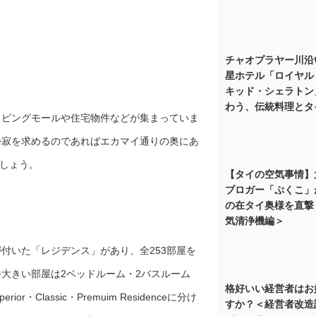
チャオプラヤー川沿
星ホテル「ロイヤル
キッド・シェラトン
わう、伝統料理とタ
ッピングモールや住宅物件などが集まっていま
静寂を求めるのであればエカマイ通りの奥にあ
かがでしょう。
【タイの空気事情】
ブロガー「ぷくこ」
の在タイ奥様を直撃
気清浄機編＞
付いた「レジデンス」があり、全253部屋を
大きい部屋は2ベッドルーム・2バスルーム
格好いい経営者はお
・Classic・Premuim Residenceに分け
すか？＜経営者改造