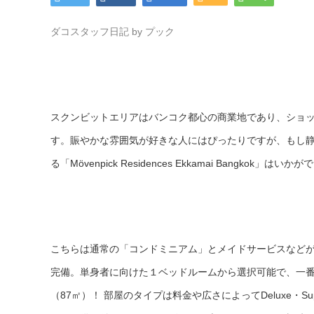
ダコスタッフ日記 by プック
スクンビットエリアはバンコク都心の商業地であり、ショ
す。賑やかな雰囲気が好きな人にはぴったりですが、もし
る「Mövenpick Residences Ekkamai Bangkok」はい
こちらは通常の「コンドミニアム」とメイドサービスなどが
完備。単身者に向けた１ベッドルームから選択可能で、一番
（87㎡）！ 部屋のタイプは料金や広さによってDeluxe・Superior