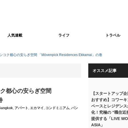
人気連載
ライフ
トラベル
心の安らぎ空間 「Mövenpick Residences Ekkamai」の巻
オススメ記事
コク都心の安らぎ空間
【スタートアップ企
巻
おすすめ】コワーキ
ペースとレジデンス
Bangkok
,
アパート
,
エカマイ
,
コンドミニアム
,
バン
化！究極の “職住近
提供する「LIVE WO
ASIA」