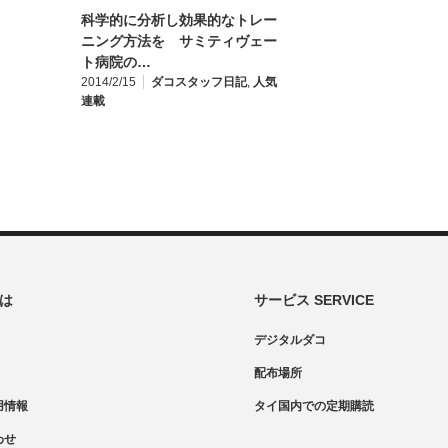
科学的に分析し効果的なトレー
ニング方法を サミティヴェー
ト病院の…
2014/2/15
ダコスタッフ日記
,
人気
連載
とは
サービス SERVICE
デジタルダコ
配布場所
用情報
タイ国内での定期購読
わせ