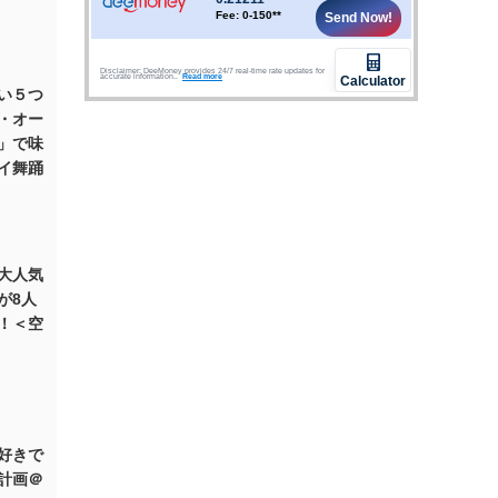
い５つ
・オー
」で味
イ舞踊
大人気
が8人
！＜空
好きで
計画＠