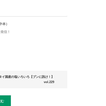
1（中本）
を発信！
タイ国産の塩いろいろ【ブンに訊け！】
vol.229
読む