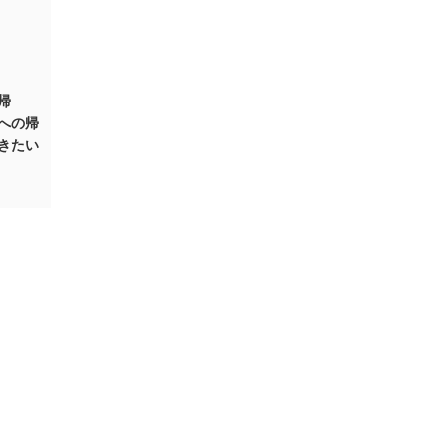
帰
への帰
きたい