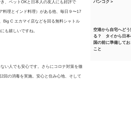
バンコク＞
き、ペットOKと日本人の友人にも好評で
ア料理とインド料理）がある他、毎日９〜17
ー、Big C エカマイ店などを回る無料シャトル
空港から自宅へどう
物にも嬉しいですね。
る？ タイから日本
国の前に準備してお
こと
せない人でも安心です。さらにコロナ対策を徹
週2回の消毒を実施。安心と住み心地、そして