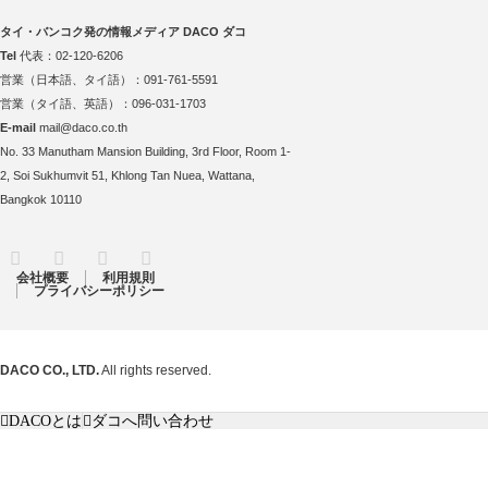
タイ・バンコク発の情報メディア DACO ダコ
Tel
代表：02-120-6206
営業（日本語、タイ語）：091-761-5591
営業（タイ語、英語）：096-031-1703
E-mail
mail@daco.co.th
No. 33 Manutham Mansion Building, 3rd Floor, Room 1-
2, Soi Sukhumvit 51, Khlong Tan Nuea, Wattana,
Bangkok 10110
RSS
Twitter
Facebook
Instagram
会社概要
利用規則
プライバシーポリシー
DACO CO., LTD.
All rights reserved.
DACOとは
ダコへ問い合わせ