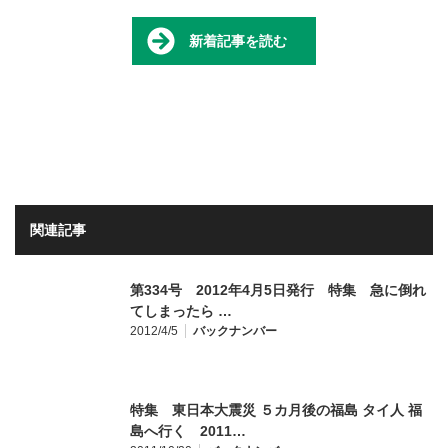
新着記事を読む
関連記事
第334号 2012年4月5日発行 特集 急に倒れ
てしまったら …
2012/4/5
バックナンバー
特集 東日本大震災 ５カ月後の福島 タイ人 福
島へ行く 2011…