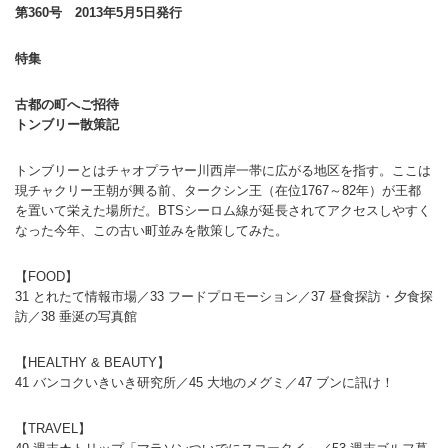
第360号 2013年5月5日発行
特集
古都の町へご招待
トンブリー散策記
トンブリーとはチャオプラヤー川西岸一帯に広がる地区を指す。ここは
現チャクリー王朝が興る前、タークシン王（在位1767～82年）が王都
を置いて栄えた場所だ。BTSシーロム線が延長されてアクセスしやすく
なった今年、この古い町並みを散策してみた。
【FOOD】
31 とれたて情報市場／33 フードプロモーション／37 昼食探訪・夕食探
訪／38 垂涎の写真館
【HEALTHY & BEAUTY】
41 バンコクいきいき研究所／45 大地のメグミ／47 ブンに訊け！
【TRAVEL】