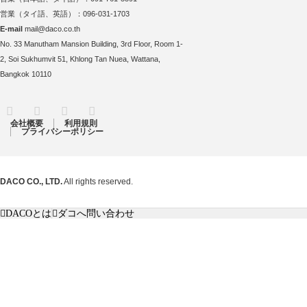
営業（タイ語、英語）：096-031-1703
E-mail
mail@daco.co.th
No. 33 Manutham Mansion Building, 3rd Floor, Room 1-
2, Soi Sukhumvit 51, Khlong Tan Nuea, Wattana,
Bangkok 10110
RSS
Twitter
Facebook
Instagram
会社概要
利用規則
プライバシーポリシー
DACO CO., LTD.
All rights reserved.
DACOとは
ダコへ問い合わせ