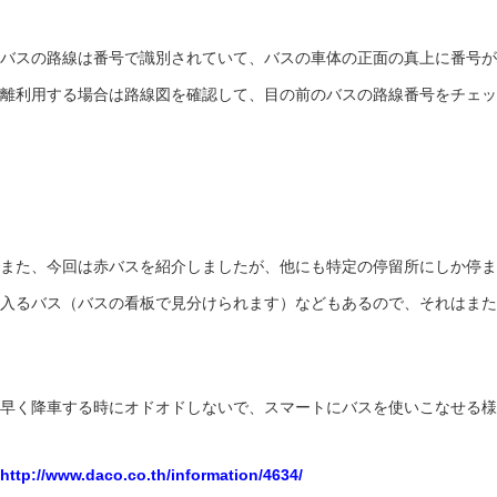
バスの路線は番号で識別されていて、バスの車体の正面の真上に番号が
離利用する場合は路線図を確認して、目の前のバスの路線番号をチェッ
また、今回は赤バスを紹介しましたが、他にも特定の停留所にしか停ま
入るバス（バスの看板で見分けられます）などもあるので、それはまた
早く降車する時にオドオドしないで、スマートにバスを使いこなせる様
http://www.daco.co.th/information/4634/