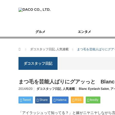
グルメ
エンタメ
ホーム
ダコスタッフ日記
,
人気連載
まつ毛を芸能人ばりにグアッっと 
ダコスタッフ日記
まつ毛を芸能人ばりにグアッっと Blanc Eye
2014/6/20
ダコスタッフ日記
,
人気連載
Blanc Eyelash Salon
,
ア
Tweet
Share
Hatena
RSS
feedly
「アイラッシュって知ってる？」と嫁がニヤニヤしながら