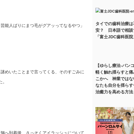
タイでの歯科治療は
。芸能人ばりにまつ毛がグアッってなるやつ」
安？ 日本語で相談
「富士JDC歯科医院
【ゆらし療法-バン
と謎めいたことまで言ってくる、そのすごみに
軽く触れ揺らすと痛
こかへ 神業ではな
た。
なたも自分を揺らす
治癒力を高める方法
店舗へ到着後、さっそくアイラッシュについて