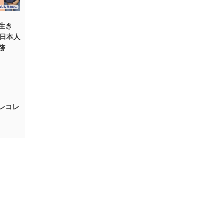
生き
。日本人
跡
レコレ