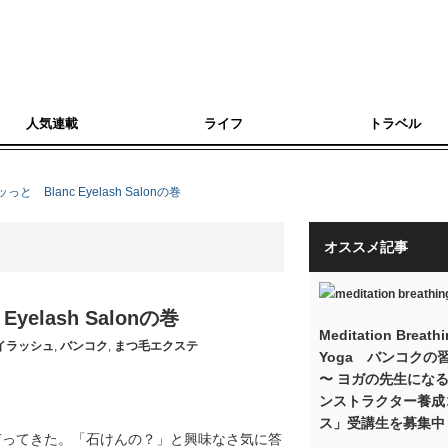
人気連載
ライフ
トラベル
Blanc Eyelash Salonの巻
オススメ記事
lash Salonの巻
Meditation Breath
イラッシュ
,
バンコク
,
まつ毛エクステ
Yoga バンコクの
〜 ヨガの先生にな
ンストラクター養成
ス」受講生を募集中
言ってきた。「石けんの？」と興味なさ気に答