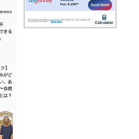
不
できる
」
コク】
みがど
い。あ
〜自然
とは？