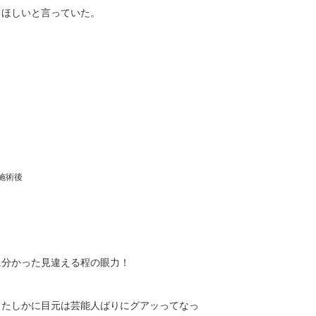
てほしいと言っていた。
施術後
に分かった見違える程の眼力！
。たしかに目元は芸能人ばりにグアッってなっ