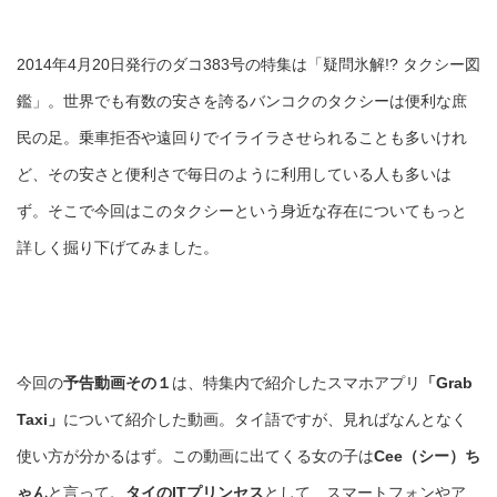
2014年4月20日発行のダコ383号の特集は「疑問氷解!? タクシー図
鑑」。世界でも有数の安さを誇るバンコクのタクシーは便利な庶
民の足。乗車拒否や遠回りでイライラさせられることも多いけれ
ど、その安さと便利さで毎日のように利用している人も多いは
ず。そこで今回はこのタクシーという身近な存在についてもっと
詳しく掘り下げてみました。
今回の
予告動画その１
は、特集内で紹介したスマホアプリ
「Grab
Taxi」
について紹介した動画。タイ語ですが、見ればなんとなく
使い方が分かるはず。この動画に出てくる女の子は
Cee（シー）ち
ゃん
と言って
、タイのITプリンセス
として、スマートフォンやア