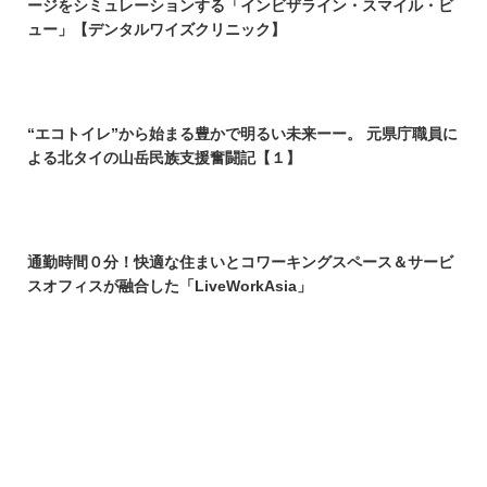
ージをシミュレーションする「インビザライン・スマイル・ビ
ュー」【デンタルワイズクリニック】
“エコトイレ”から始まる豊かで明るい未来ーー。 元県庁職員に
よる北タイの山岳民族支援奮闘記【１】
通勤時間０分！快適な住まいとコワーキングスペース＆サービ
スオフィスが融合した「LiveWorkAsia」