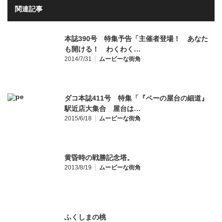
関連記事
本誌390号 特集予告「主催者登場！ あなた
も開ける！ わくわく…
2014/7/31
ムービーな街角
ダコ本誌411号 特集「『ペーの屋台の細道』
駅近店大集合 屋台は…
2015/6/18
ムービーな街角
黄昏時の戦勝記念塔。
2013/8/19
ムービーな街角
ふくしまの桃