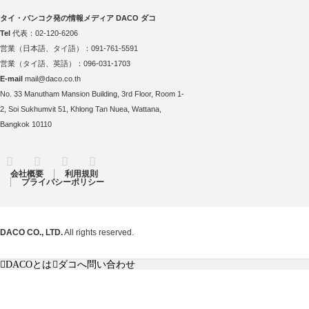
タイ・バンコク発の情報メディア DACO ダコ
Tel
代表：02-120-6206
営業（日本語、タイ語）：091-761-5591
営業（タイ語、英語）：096-031-1703
E-mail
mail@daco.co.th
No. 33 Manutham Mansion Building, 3rd Floor, Room 1-
2, Soi Sukhumvit 51, Khlong Tan Nuea, Wattana,
Bangkok 10110
RSS
Twitter
Facebook
Instagram
会社概要
利用規則
プライバシーポリシー
DACO CO., LTD.
All rights reserved.
DACOとは
ダコへ問い合わせ