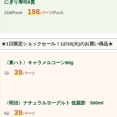
にぎり寿司8貫
198
218/Pack
バーツ
/Pack
★1日限定ショックセール！12/10(火)のお買い得品★
〈東ハト〉キャラメルコーン80g
39
72
バーツ
〈明治〉ナチュラルヨーグルト 低脂肪 500ml
39
52
バーツ