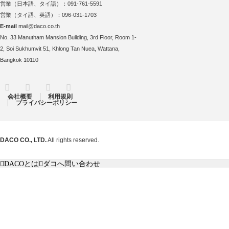
営業（日本語、タイ語）：091-761-5591
営業（タイ語、英語）：096-031-1703
E-mail
mail@daco.co.th
No. 33 Manutham Mansion Building, 3rd Floor, Room 1-
2, Soi Sukhumvit 51, Khlong Tan Nuea, Wattana,
Bangkok 10110
RSS
Twitter
Facebook
Instagram
会社概要
利用規則
プライバシーポリシー
DACO CO., LTD.
All rights reserved.
DACOとは
ダコへ問い合わせ