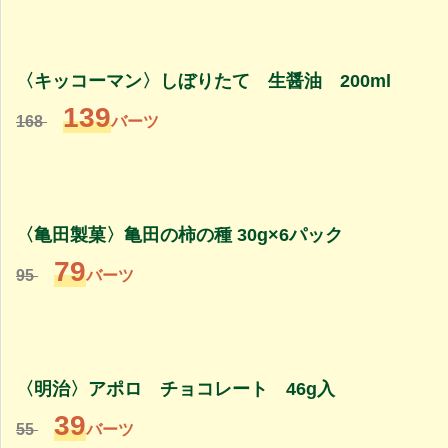
〈キッコーマン〉しぼりたて 生醤油 200ml
139
168
バーツ
〈亀田製菓〉亀田の柿の種 30g×6パック
79
95
バーツ
〈明治〉アポロ チョコレート 46g入
39
55
バーツ