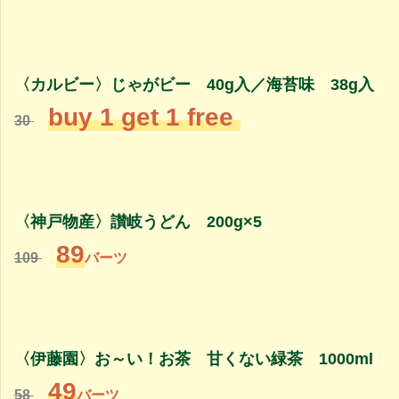
〈カルビー〉じゃがビー 40g入／海苔味 38g入
buy 1 get 1 free
30
〈神戸物産〉讃岐うどん 200g×5
89
109
バーツ
〈伊藤園〉お～い！お茶 甘くない緑茶 1000ml
49
58
バーツ