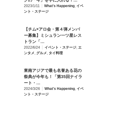
クの「今」を手に入れる！…
2023/1/11
What's Happening
,
イベ
ント・ステージ
【チム×アロ会・第４弾メンバ
ー募集】ミシュラン一ツ星レス
トラン「…
2022/6/24
イベント・ステージ
,
エ
ンタメ
,
グルメ
,
タイ料理
東南アジアで最も名誉ある花の
祭典が今年も！「第35回ナイラ
ート・…
2024/3/26
What's Happening
,
イベ
ント・ステージ