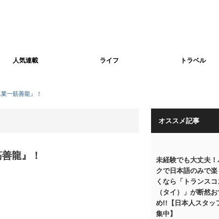
人気連載
ライフ
トラベル
ん業一筋善龍』！
オススメ記事
筋善龍』！
未経験でも大丈夫！
クで日本語のみで楽
くなら「トランスコ
（タイ）」が断然お
め!!【日本人スタッ
集中】