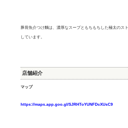
豚骨魚介つけ麵は、濃厚なスープともちもちした極太のス
しています。
店舗紹介
マップ
https://maps.app.goo.gl/SJRHToYUNFDcXUsC9