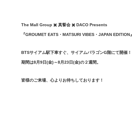
The Mall Group
✖️
真誓会
✖️
DACO
Presents
『
GROUMET EATS
・
MATSURI VIBES
・
JAPAN EDITION
BTS
サイアム駅下車すぐ、サイアムパラゴン
G
階にて開催！
期間は
8
月
9
日
(
金
)
～
8
月
23
日
(
金
)
の２週間。
皆様のご来場、心よりお待ちしております！