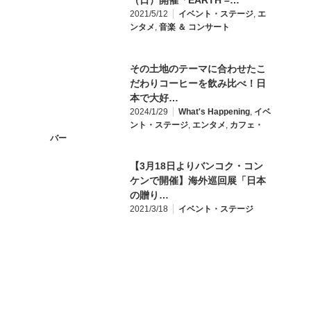
（日）開催「EARTH –…
2021/5/12
イベント・ステージ
,
エ
ンタメ
,
音楽 ＆ コンサート
その土地のテーマに合わせたこ
だわりコーヒーを飲み比べ！日
本で大好…
2024/1/29
What's Happening
,
イベ
ント・ステージ
,
エンタメ
,
カフェ・
バー
【3月18日よりバンコク・コン
ケンで開催】海外巡回展「日本
の贈り…
2021/3/18
イベント・ステージ