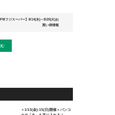
FMフジスーパー】8/14(水)～8/20(火)お
買い得情報
読む
＜1/13(金)-15(日)開催＞バンコ