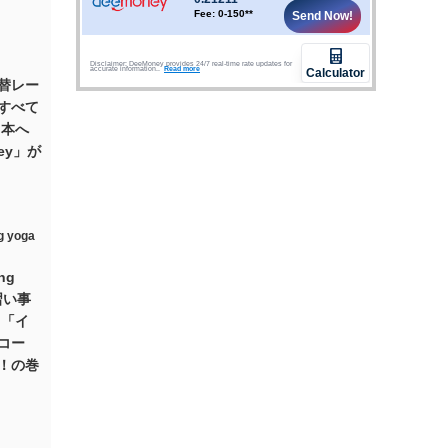
替レー
すべて
日本へ
ey」が
ing
習い事
る「イ
コー
！の巻