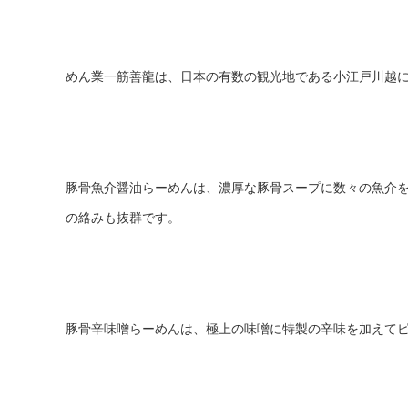
めん業一筋善龍は、日本の有数の観光地である小江戸川越
豚骨魚介醤油らーめんは、濃厚な豚骨スープに数々の魚介
の絡みも抜群です。
豚骨辛味噌らーめんは、極上の味噌に特製の辛味を加えて