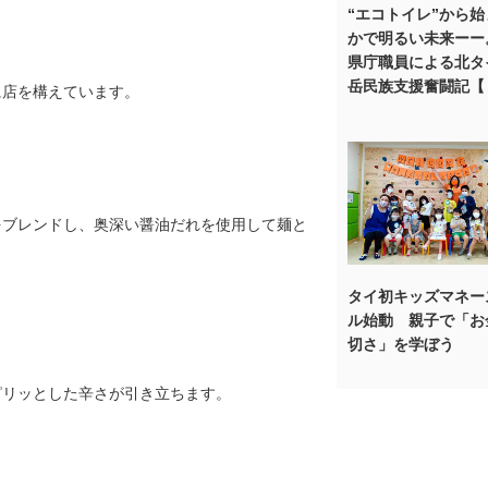
“エコトイレ”から
かで明るい未来ーー
県庁職員による北タ
岳民族支援奮闘記【
に店を構えています。
をブレンドし、奥深い醤油だれを使用して麺と
タイ初キッズマネー
ル始動 親子で「お
切さ」を学ぼう
ピリッとした辛さが引き立ちます。