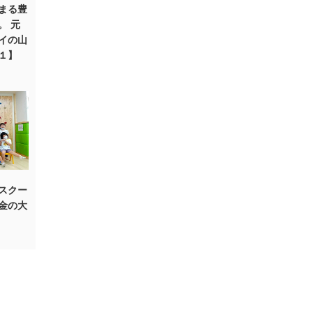
始まる豊
。 元
イの山
１】
スクー
金の大