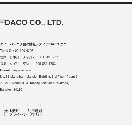
タイ・バンコク発の情報メディア DACO ダコ
Tel
代表：02-120-6206
営業（日本語、タイ語）：091-761-5591
営業（タイ語、英語）：096-031-1703
E-mail
mail@daco.co.th
No. 33 Manutham Mansion Building, 3rd Floor, Room 1-
2, Soi Sukhumvit 51, Khlong Tan Nuea, Wattana,
Bangkok 10110
RSS
Twitter
Facebook
Instagram
会社概要
利用規則
プライバシーポリシー