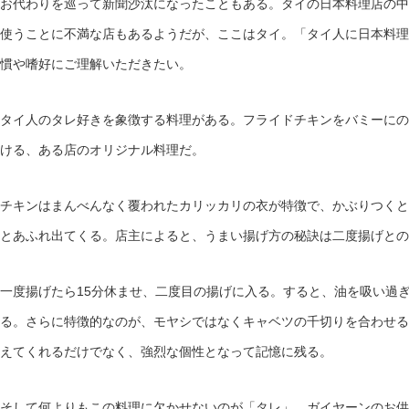
お代わりを巡って新聞沙汰になったこともある。タイの日本料理店の中
使うことに不満な店もあるようだが、ここはタイ。「タイ人に日本料理
慣や嗜好にご理解いただきたい。
タイ人のタレ好きを象徴する料理がある。フライドチキンをバミーにの
ける、ある店のオリジナル料理だ。
チキンはまんべんなく覆われたカリッカリの衣が特徴で、かぶりつくと
とあふれ出てくる。店主によると、うまい揚げ方の秘訣は二度揚げとの
一度揚げたら15分休ませ、二度目の揚げに入る。すると、油を吸い過
る。さらに特徴的なのが、モヤシではなくキャベツの千切りを合わせる
えてくれるだけでなく、強烈な個性となって記憶に残る。
そして何よりもこの料理に欠かせないのが「タレ」。ガイヤーンのお供