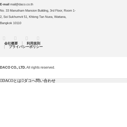
E-mail
mail@daco.co.th
No. 33 Manutham Mansion Building, 3rd Floor, Room 1-
2, Soi Sukhumvit 51, Khlong Tan Nuea, Wattana,
Bangkok 10110
RSS
Twitter
Facebook
Instagram
会社概要
利用規則
プライバシーポリシー
DACO CO., LTD.
All rights reserved.
DACOとは
ダコへ問い合わせ