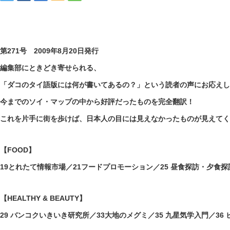
第271号 2009年8月20日発行
編集部にときどき寄せられる、
「ダコのタイ語版には何が書いてあるの？」という読者の声にお応えし
今までのソイ・マップの中から好評だったものを完全翻訳！
これを片手に街を歩けば、日本人の目には見えなかったものが見えてく
【FOOD】
19とれたて情報市場／21フードプロモーション／25 昼食探訪・夕食探
【HEALTHY & BEAUTY】
29 バンコクいきいき研究所／33大地のメグミ／35 九星気学入門／36