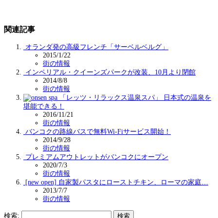
関連記事
オランダ発の高級フレンチ「サーベルベルグ」
2015/1/22
街の情報
インペリアル・クイーンズパークが改装、10月より閉館
2014/8/8
街の情報
「レッツ・リラックス温泉スパ」 日本式の温泉を
堪能できる！
2016/11/21
街の情報
バンコクの路線バスで無料Wi-Fiサービス開始！
2014/9/28
街の情報
プレミアムアウトレットがバンコクにオープン
2020/7/3
街の情報
[new open] 自家製パスタにローストチキン、ローマの家庭…
2013/7/7
街の情報
検索: