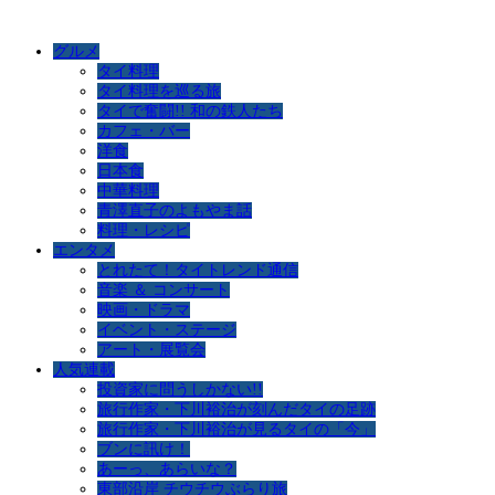
グルメ
タイ料理
タイ料理を巡る旅
タイで奮闘!! 和の鉄人たち
カフェ・バー
洋食
日本食
中華料理
青澤直子のよもやま話
料理・レシピ
エンタメ
とれたて！タイトレンド通信
音楽 ＆ コンサート
映画・ドラマ
イベント・ステージ
アート・展覧会
人気連載
投資家に問うしかない!!
旅行作家・下川裕治が刻んだタイの足跡
旅行作家・下川裕治が見るタイの「今」
ブンに訊け！
あーっ、あらいな？
東部沿岸 チウチウぶらり旅