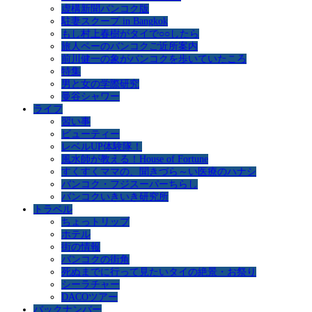
虚構新聞バンコク版
駐妻スクープ in Bangkok
もし村上春樹がタイで○○したら
旅人ペーのバンコクご近所案内
前川健一の象がバンコクを歩いていたころ
特集
男と女の学際研究
曼谷シャワー
ライフ
習い事
ビューティー
レベルUP体験隊！
風水師が教える！House of Fortune
すくすくママの、聞きづら～い医療のハナシ
バンコク・フジスーパーちらし
バンコクいきいき研究所
トラベル
ちょっトリップ
ホテル
街の情報
バンコクの街角
死ぬまでに行って見たいタイの絶景・お祭り
シーラチャー
DACOツアー
バックナンバー