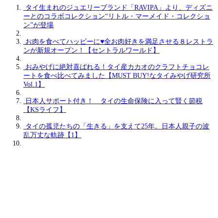
タイ生まれのジュエリーブランド「RAVIPA」より、ディズニ
ーとのコラボコレクション“リトル・マーメイド・コレクショ
ン”が登場
お肉を食べてハッピーに♥全お肉好きを満足させる８レストラ
ンが新規オープン！【セントラルワールド】
おみやげに絶対喜ばれる！タイ産カカオのクラフトチョコレ
ートを食べ比べてみました【MUST BUY!なタイみやげ研究所
Vol.1】
日本人サポート付き！ タイの生命保険に入って賢く節税
【KSライフ】
タイの孤児たちの「生きる」を支えて25年。日本人親子の波
乱万丈な軌跡【1】