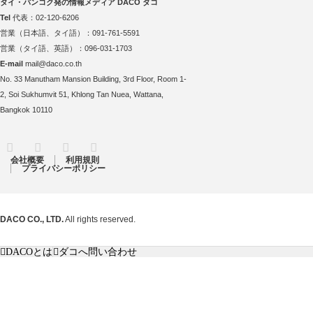
タイ・バンコク発の情報メディア DACO ダコ
Tel
代表：02-120-6206
営業（日本語、タイ語）：091-761-5591
営業（タイ語、英語）：096-031-1703
E-mail
mail@daco.co.th
No. 33 Manutham Mansion Building, 3rd Floor, Room 1-
2, Soi Sukhumvit 51, Khlong Tan Nuea, Wattana,
Bangkok 10110
RSS
Twitter
Facebook
Instagram
会社概要
利用規則
プライバシーポリシー
DACO CO., LTD.
All rights reserved.
DACOとは
ダコへ問い合わせ