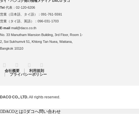
タイ・バンコク発の情報メディア DACO ダコ
Tel
代表：02-120-6206
営業（日本語、タイ語）：091-761-5591
営業（タイ語、英語）：096-031-1703
E-mail
mail@daco.co.th
No. 33 Manutham Mansion Building, 3rd Floor, Room 1-
2, Soi Sukhumvit 51, Khlong Tan Nuea, Wattana,
Bangkok 10110
RSS
Twitter
Facebook
Instagram
会社概要
利用規則
プライバシーポリシー
DACO CO., LTD.
All rights reserved.
DACOとは
ダコへ問い合わせ