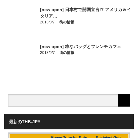
[new open] 日本村で開国宣言!? アメリカ＆イ
タリア…
2013/8/7
街の情報
[new open] 粋なバッグとフレンチカフェ
2013/9/7
街の情報
最新のTHB-JPY