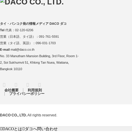
タイ・バンコク発の情報メディア DACO ダコ
Tel
代表：02-120-6206
営業（日本語、タイ語）：091-761-5591
営業（タイ語、英語）：096-031-1703
E-mail
mail@daco.co.th
No. 33 Manutham Mansion Building, 3rd Floor, Room 1-
2, Soi Sukhumvit 51, Khlong Tan Nuea, Wattana,
Bangkok 10110
RSS
Twitter
Facebook
Instagram
会社概要
利用規則
プライバシーポリシー
DACO CO., LTD.
All rights reserved.
DACOとは
ダコへ問い合わせ