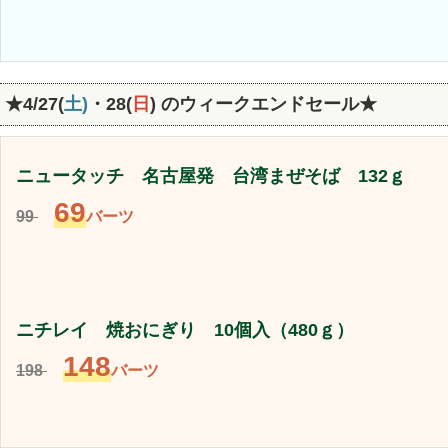
★4/27(
土)
・28(
日
)
のウィークエンドセール★
ニュータッチ 名古屋発 台湾まぜそば 132ｇ
69
99
バーツ
ニチレイ 焼おにぎり 10個入（480ｇ）
148
198
バーツ