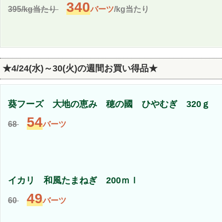
340
395/kg当たり
バーツ
/kg当たり
★4/24(水)～30(火)の週間お買い得品★
葵フーズ 大地の恵み 穂の國 ひやむぎ 320ｇ
54
68
バーツ
イカリ 和風たまねぎ 200ｍｌ
49
60
バーツ