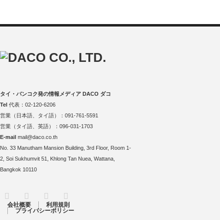
タイ・バンコク発の情報メディア DACO ダコ
Tel
代表：02-120-6206
営業（日本語、タイ語）：091-761-5591
営業（タイ語、英語）：096-031-1703
E-mail
mail@daco.co.th
No. 33 Manutham Mansion Building, 3rd Floor, Room 1-
2, Soi Sukhumvit 51, Khlong Tan Nuea, Wattana,
Bangkok 10110
RSS
Twitter
Facebook
Instagram
会社概要
利用規則
プライバシーポリシー