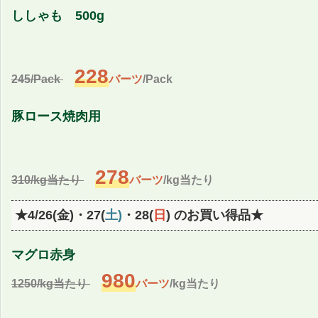
ししゃも 500g
228
245/Pack
バーツ
/Pack
豚ロース焼肉用
278
310/kg当たり
バーツ
/kg当たり
★4/26(金)・27(
土)
・28(
日
)
のお買い得品★
マグロ赤身
980
1250/kg当たり
バーツ
/kg当たり