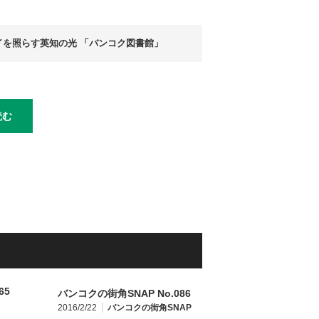
イを照らす英知の光 「バンコク図書館」
読む
バンコクの街角SNAP No.086
2016/2/22
バンコクの街角SNAP