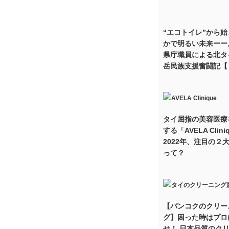
“エコトイレ”から
かで明るい未来ーー
県庁職員による北タ
岳民族支援奮闘記【
タイ屈指の美容医療
する「AVELA Clini
2022年、注目の２
って？
【バンコクのクリー
グ】困った時はプロ
せ！ 日本品質のク