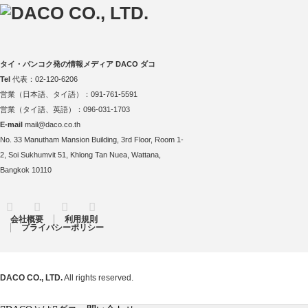
タイ・バンコク発の情報メディア DACO ダコ
Tel
代表：02-120-6206
営業（日本語、タイ語）：091-761-5591
営業（タイ語、英語）：096-031-1703
E-mail
mail@daco.co.th
No. 33 Manutham Mansion Building, 3rd Floor, Room 1-
2, Soi Sukhumvit 51, Khlong Tan Nuea, Wattana,
Bangkok 10110
RSS
Twitter
Facebook
Instagram
会社概要
利用規則
プライバシーポリシー
DACO CO., LTD.
All rights reserved.