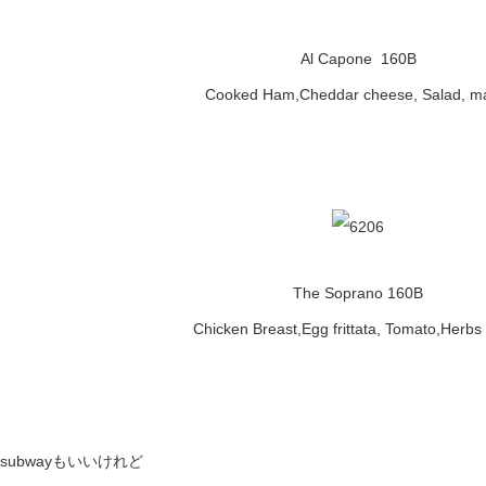
Al Capone 160B
Cooked Ham,Cheddar cheese, Salad, m
The Soprano 160B
Chicken Breast,Egg frittata, Tomato,Herb
subwayもいいけれど