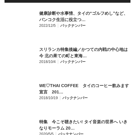
健康診断や水事情、タイの“ゴルフめし”など、
バンコク生活に役立つ…
2022/12/5
バックナンバー
スリランカ特集後編／かつての内戦の中心地は
今 北の果ての町と東海…
2018/10/4
バックナンバー
WE♡THAI COFFEE タイのコーヒー飲みます
宣言 201…
2018/10/19
バックナンバー
特集 今こそ聴きたい! タイ音楽の世界へ いき
なりモーラム 20…
2020/5/5
バックナンバー