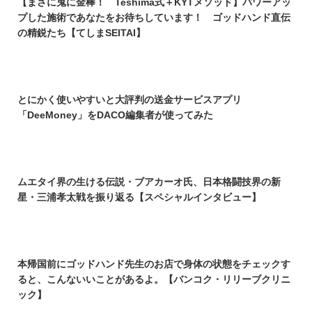
【まさに鬼に金棒！ Teshima式＋KYTメソッド】パワーアッ
プした施術であなたをお待ちしています！ ゴッドハンド直伝
の精鋭たち【てしまSEITAI】
とにかく使いやすいと大評判の送金サービスアプリ
「DeeMoney」をDACO編集者が使ってみた
ムエタイ界の生ける伝説・ブアカーオ氏、日本格闘技界の新
星・三浦孝太戦を振り返る【スペシャルインタビュー】
本帰国前にゴッドハンド先生のお店で身体の状態をチェックす
ると、こんないいことがあるよ。【バンコク・リリーブクリニ
ック】