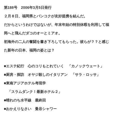
第188号 2006年3月5日発行
２月８日、福岡県とバンコクが友好提携を結んだ。
だからというわけではないが、年末年始の特別休暇を利用して福
岡へと飛んだダコのオーとミアオ。
初海外の二人の奮闘を書き下ろしてもらった。彼らが？？と感じ
た新年の日本、福岡の姿とは？
■エステ紀行 心のコリもとれていく 「カノックウェート」
■厨房・探訪 オヤジ殺しのイタリアン 「サラ・ロッサ」
■東南アジアホテル考現学
「スラムダンク！最新ホテル２」
■晴れのち水平線 最終回
■おかえりなさい 曼谷シャワー