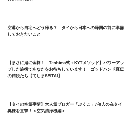
空港から自宅へどう帰る？ タイから日本への帰国の前に準備
しておきたいこと
【まさに鬼に金棒！ Teshima式＋KYTメソッド】パワーアッ
プした施術であなたをお待ちしています！ ゴッドハンド直伝
の精鋭たち【てしまSEITAI】
【タイの空気事情】大人気ブロガー「ぷくこ」が8人の在タイ
奥様を直撃！＜空気清浄機編＞