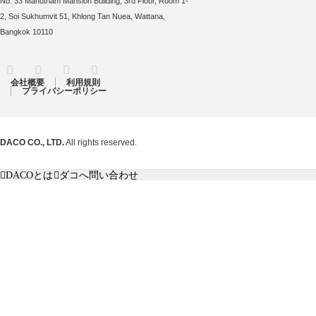
No. 33 Manutham Mansion Building, 3rd Floor, Room 1-
2, Soi Sukhumvit 51, Khlong Tan Nuea, Wattana,
Bangkok 10110
RSS
Twitter
Facebook
Instagram
会社概要
利用規則
プライバシーポリシー
DACO CO., LTD.
All rights reserved.
DACOとは
ダコへ問い合わせ