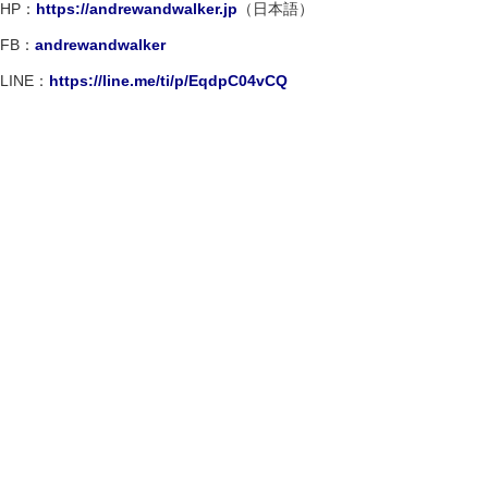
HP：
https://andrewandwalker.jp
（日本語）
FB：
andrewandwalker
LINE：
https://line.me/ti/p/EqdpC04vCQ