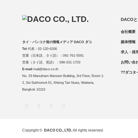
DACO
会社概要
媒体情報
タイ・バンコク発の情報メディア DACO ダコ
Tel
代表：02-120-6206
求人・採
営業（日本語、タイ語）：091-761-5591
お問い合
営業（タイ語、英語）：096-031-1703
E-mail
mail@daco.co.th
??ダコタ
No. 33 Manutham Mansion Building, 3rd Floor, Room 1-
2, Soi Sukhumvit 51, Khlong Tan Nuea, Wattana,
Bangkok 10110
RSS
Twitter
Facebook
Instagram
Copyright ©
DACO CO., LTD.
All rights reserved.