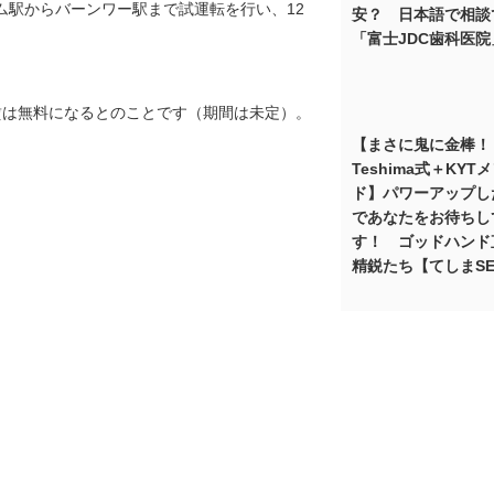
アム駅からバーンワー駅まで試運転を行い、12
安？ 日本語で相談
「富士JDC歯科医院
賃は無料になるとのことです（期間は未定）。
【まさに鬼に金棒
Teshima式＋KYT
ド】パワーアップし
であなたをお待ちし
す！ ゴッドハンド
精鋭たち【てしまSEI