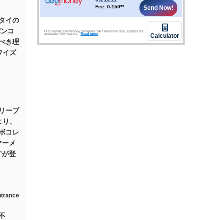
タイの
バンコ
べき理
ワイズ
リーブ
より、
ボコレ
マーメ
”が登
不