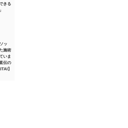
できる
」
！
メソッ
た施術
ていま
直伝の
TAI】