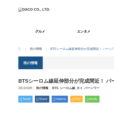
グルメ
エンタメ
ホーム
街の情報
BTSシーロム線延伸部分が完成間近！ バーン
街の情報
BTSシーロム線延伸部分が完成間近！ 
2013/10/5
街の情報
BTS
,
シーロム線
,
タイ
,
バーンワー
Tweet
Share
Hatena
RSS
feedly