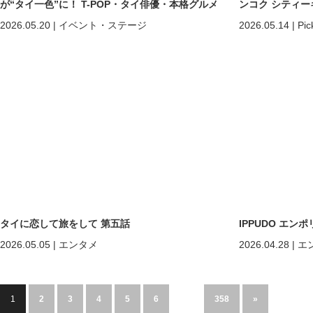
が“タイ一色”に！ T-POP・タイ俳優・本格グルメ
ンコク シティー
まで熱狂の2日間
2026.05.20
|
イベント・ステージ
2026.05.14
|
Pic
タイに恋して旅をして 第五話
IPPUDO エ
2026.05.05
|
エンタメ
2026.04.28
|
エ
1
2
3
4
5
6
…
358
»