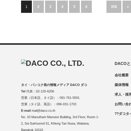
1
2
3
4
5
6
…
358
»
DACO
会社概要
媒体情報
タイ・バンコク発の情報メディア DACO ダコ
Tel
代表：02-120-6206
求人・採
営業（日本語、タイ語）：091-761-5591
お問い合
営業（タイ語、英語）：096-031-1703
E-mail
mail@daco.co.th
??ダコタ
No. 33 Manutham Mansion Building, 3rd Floor, Room 1-
2, Soi Sukhumvit 51, Khlong Tan Nuea, Wattana,
Bangkok 10110