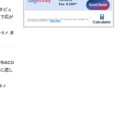
ンタビュ
歌で広が
ジ
ンタメ
,
音
DACO
イに恋し
タメ