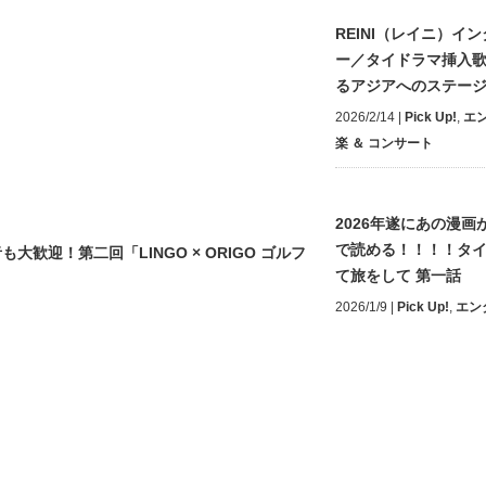
REINI（レイニ）イ
ー／タイドラマ挿入
るアジアへのステー
2026/2/14
|
Pick Up!
,
エ
楽 ＆ コンサート
2026年遂にあの漫画が
で読める！！！！タ
迎！第二回「LINGO × ORIGO ゴルフ
て旅をして 第一話
2026/1/9
|
Pick Up!
,
エン