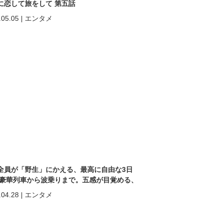
に恋して旅をして 第五話
.05.05
|
エンタメ
全員が「野生」にかえる、最高に自由な3日
 豪華列車から波乗りまで。五感が目覚める、
ヒン「再起動」の旅。
.04.28
|
エンタメ