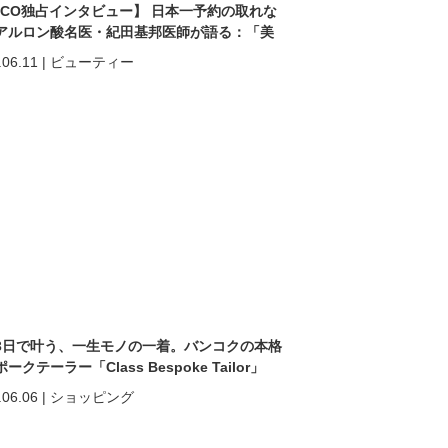
ACO独占インタビュー】 日本一予約の取れな
アルロン酸名医・紀田基邦医師が語る：「美
なる」だけではない。 “自分を好きになる”た
.06.11
|
ビューティー
美容医療
3日で叶う、一生モノの一着。バンコクの本格
ークテーラー「Class Bespoke Tailor」
.06.06
|
ショッピング