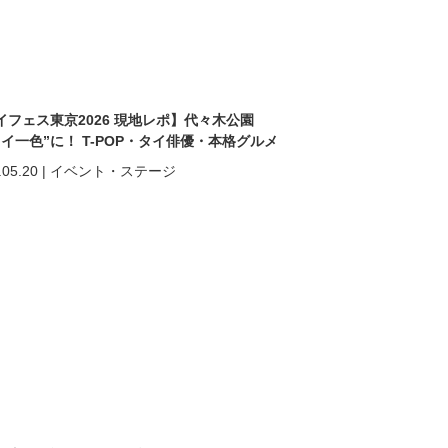
イフェス東京2026 現地レポ】代々木公園
タイ一色”に！ T-POP・タイ俳優・本格グルメ
熱狂の2日間
.05.20
|
イベント・ステージ