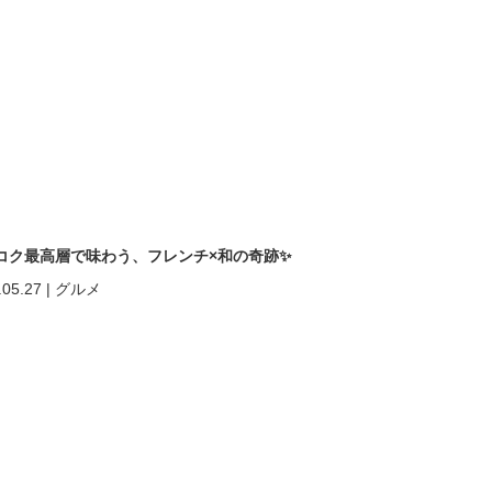
コク最高層で味わう、フレンチ×和の奇跡✨
.05.27
|
グルメ