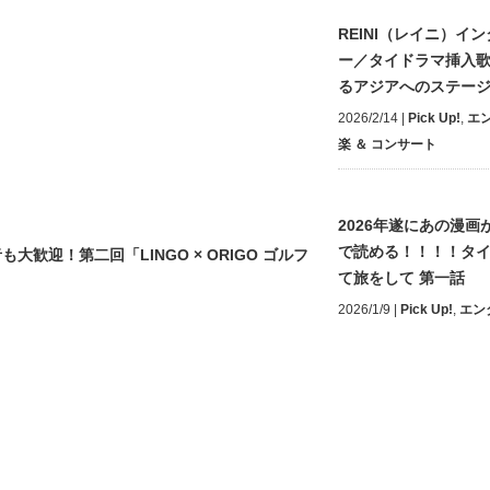
REINI（レイニ）イ
ー／タイドラマ挿入
るアジアへのステー
2026/2/14
|
Pick Up!
,
エ
楽 ＆ コンサート
2026年遂にあの漫画が
で読める！！！！タ
迎！第二回「LINGO × ORIGO ゴルフ
て旅をして 第一話
2026/1/9
|
Pick Up!
,
エン