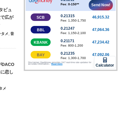
ンタビュ
歌で広が
ジ
ンタメ
,
音
DACO
イに恋し
タメ