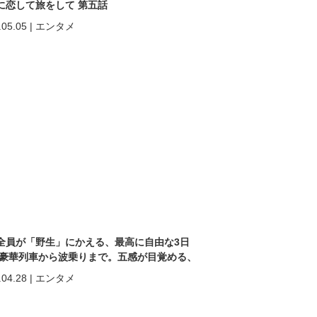
に恋して旅をして 第五話
.05.05
|
エンタメ
全員が「野生」にかえる、最高に自由な3日
 豪華列車から波乗りまで。五感が目覚める、
ヒン「再起動」の旅。
.04.28
|
エンタメ