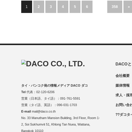
1
2
3
4
5
6
…
358
»
DACO
会社概要
媒体情報
タイ・バンコク発の情報メディア DACO ダコ
Tel
代表：02-120-6206
求人・採
営業（日本語、タイ語）：091-761-5591
お問い合
営業（タイ語、英語）：096-031-1703
E-mail
mail@daco.co.th
??ダコタ
No. 33 Manutham Mansion Building, 3rd Floor, Room 1-
2, Soi Sukhumvit 51, Khlong Tan Nuea, Wattana,
Bangkok 10110