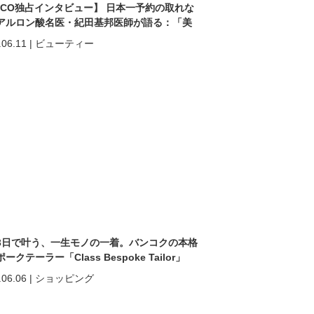
ACO独占インタビュー】 日本一予約の取れな
アルロン酸名医・紀田基邦医師が語る：「美
なる」だけではない。 “自分を好きになる”た
.06.11
|
ビューティー
美容医療
3日で叶う、一生モノの一着。バンコクの本格
ークテーラー「Class Bespoke Tailor」
.06.06
|
ショッピング