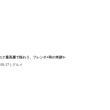
コク最高層で味わう、フレンチ×和の奇跡✨
.05.27
|
グルメ