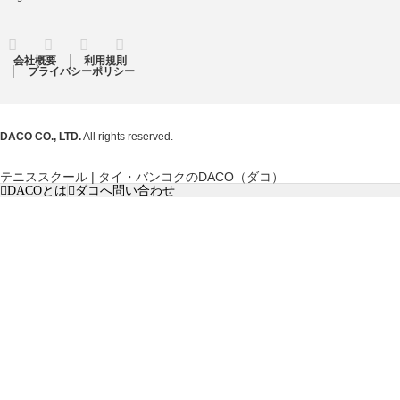
RSS
Twitter
Facebook
Instagram
会社概要
利用規則
プライバシーポリシー
DACO CO., LTD.
All rights reserved.
テニススクール | タイ・バンコクのDACO（ダコ）
DACOとは
ダコへ問い合わせ