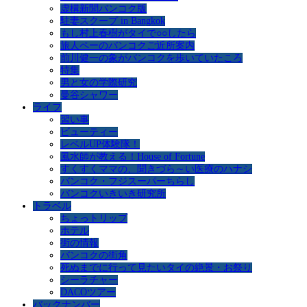
虚構新聞バンコク版
駐妻スクープ in Bangkok
もし村上春樹がタイで○○したら
旅人ペーのバンコクご近所案内
前川健一の象がバンコクを歩いていたころ
特集
男と女の学際研究
曼谷シャワー
ライフ
習い事
ビューティー
レベルUP体験隊！
風水師が教える！House of Fortune
すくすくママの、聞きづら～い医療のハナシ
バンコク・フジスーパーちらし
バンコクいきいき研究所
トラベル
ちょっトリップ
ホテル
街の情報
バンコクの街角
死ぬまでに行って見たいタイの絶景・お祭り
シーラチャー
DACOツアー
バックナンバー