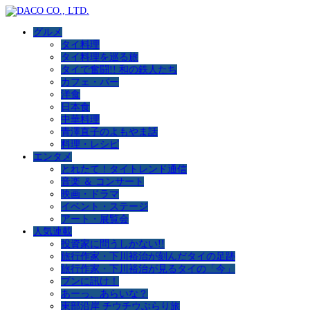
グルメ
タイ料理
タイ料理を巡る旅
タイで奮闘!! 和の鉄人たち
カフェ・バー
洋食
日本食
中華料理
青澤直子のよもやま話
料理・レシピ
エンタメ
とれたて！タイトレンド通信
音楽 ＆ コンサート
映画・ドラマ
イベント・ステージ
アート・展覧会
人気連載
投資家に問うしかない!!
旅行作家・下川裕治が刻んだタイの足跡
旅行作家・下川裕治が見るタイの「今」
ブンに訊け！
あーっ、あらいな？
東部沿岸 チウチウぶらり旅