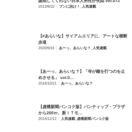
認知してくれない日本人男性が失踪 vol.072
2013/9/10
ブンに訊け！
,
人気連載
【#あらいな】サイアムエリアに、アートな横断
歩道
2020/9/16
あーっ、あらいな？
,
人気連載
【あーっ、あらいな？】「寺が鐘を打つのを止
めさせる」 vol.0…
2018/10/21
あーっ、あらいな？
【虚構新聞バンコク版】パンティップ・プラザ
から200ｍ、新ＩＴモ…
2014/12/12
人気連載
,
虚構新聞バンコク版