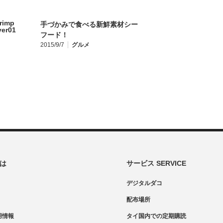
手づかみで食べる新鮮素材シー
フード！
2015/9/7
グルメ
とは
サービス SERVICE
デジタルダコ
配布場所
用情報
タイ国内での定期購読