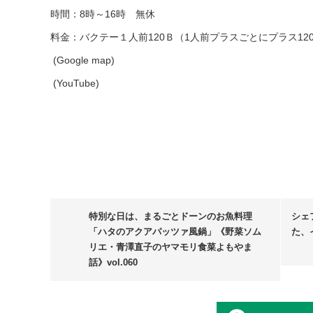
時間：8時～16時 無休
料金：バクテー１人前120Ｂ（1人前プラスごとにプラス12
(Google map)
(YouTube)
特別な日は、まるごとドーンのお魚料理
シェ
「ハタのアクアパッツァ風鍋」《野菜ソム
た、
リエ・青澤直子のヤマモリ食菜よもやま
話》vol.060