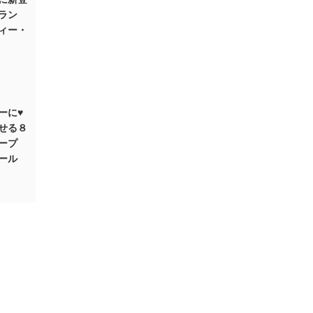
ラン
ィー・
ーに♥
せる８
ープ
ール