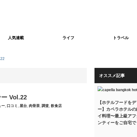
人気連載
ライフ
トラベル
22
オススメ記事
Vol.22
【ホテルフードをデ
ュー
,
口コミ
,
屋台
,
肉骨茶
,
調査
,
飲食店
ー】カペラホテルの
イ料理〜最上級アフ
ンティーをご自宅で