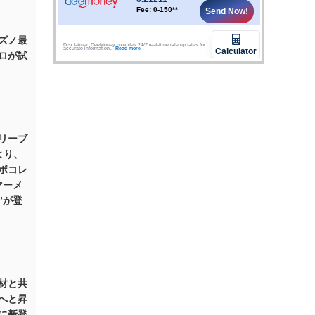
ズノ最
ロが試
リーブ
より、
ボコレ
マーメ
”が登
材と共
へと昇
に新登