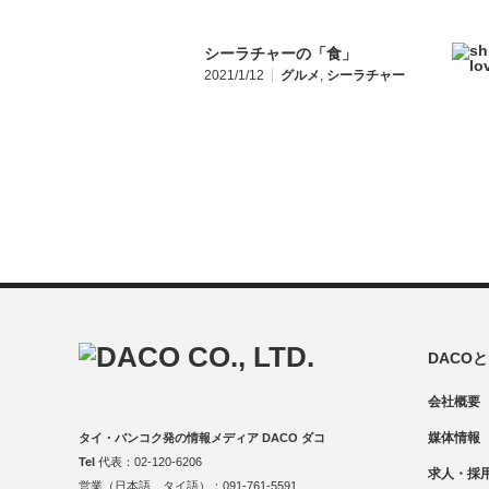
シーラチャーの「食」
2021/1/12
グルメ
,
シーラチャー
DACO
会社概要
媒体情報
タイ・バンコク発の情報メディア DACO ダコ
Tel
代表：02-120-6206
求人・採
営業（日本語、タイ語）：091-761-5591