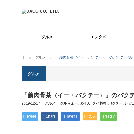
グルメ
エンタメ
ホーム
グルメ
「義肉骨茶（イー・バクテー）」のバクテー Vol.
グルメ
「義肉骨茶（イー・バクテー）」のバクテー 
2019/12/17
グルメ
グルちょー
,
タイ人
,
タイ料理
,
バクテー
,
レビ
Tweet
Share
Hatena
RSS
feedly