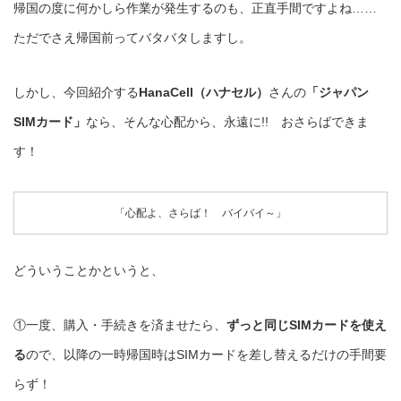
帰国の度に何かしら作業が発生するのも、正直手間ですよね……
ただでさえ帰国前ってバタバタしますし。
しかし、今回紹介する
HanaCell
（ハナセル）
さんの
「ジャパン
SIMカード」
なら、そんな心配から、永遠に!! おさらばできま
す！
「心配よ、さらば！ バイバイ～」
どういうことかというと、
①一度、購入・手続きを済ませたら、
ずっと同じSIMカードを使え
る
ので、以降の一時帰国時はSIMカードを差し替えるだけの手間要
らず！