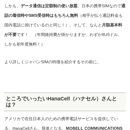
しかも、
データ通信は定額制の使い放題
、日本の携帯SIMなので
通
話の着信時やSMS受信時はもちろん無料
（相手が払う通話料金も
国内電話に掛けているのと同じ！）、そして、なんと
月額基本料
が不要
です！ （年間維持費が掛かりますが、わずか8USドル、
しかも初年度無料！）
より詳しくジャパンSIMの特徴を紹介するその前に。
ところでいったい
HanaCell（ハナセル）さんと
は？
アメリカで在住日本人のための携帯電話サービスを提供してい
る、HanaCellさん。母体となる、
MOBELL COMMUNICATIONS