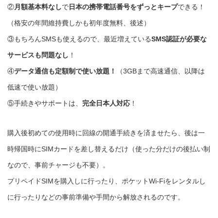
②
月額基本料なし
で
日本の携帯電話番号をずっとキープ
できる！
（格安の年間維持費しかも初年度無料、後述）
③もちろんSMSも使えるので、最近増えている
SMS認証が必要な
サービスも問題なし
！
④
データ通信も定額制で使い放題！
（3GBまで高速通信、以降は
低速で使い放題）
⑤手続きやサポートは、
完全日本人対応
！
購入後初めての使用時に回線の開通手続きを済ませたら、後は一
時帰国時にSIMカードを差し替えるだけ（使った分だけの後払い制
なので、事前チャージも不要）。
プリペイドSIMを購入しに行ったり、ポケットWi-Fiをレンタルし
に行ったりなどの事前準備や手間から解放されるのです。