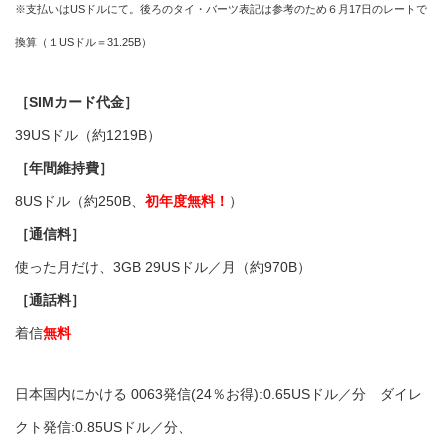
※支払いはUSドルにて。後ろのタイ・バーツ表記は参考のため６月17日のレートで
換算（１USドル＝31.25B）
［SIMカード代金］
39USドル（約1219B）
［年間維持費］
8USドル（約250B、
初年度無料！
）
［通信料］
使った月だけ、3GB 29USドル／月（約970B）
［通話料］
着信
無料
日本国内にかける
0063
発信(24％お得):0.65USドル／分
ダイレ
クト発信
:
0.85USドル／分、