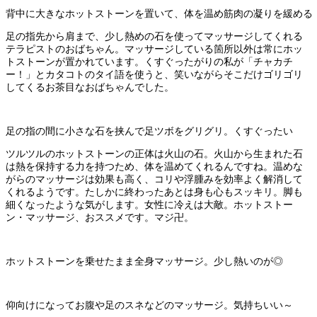
背中に大きなホットストーンを置いて、体を温め筋肉の凝りを緩める
足の指先から肩まで、少し熱めの石を使ってマッサージしてくれる
テラピストのおばちゃん。マッサージしている箇所以外は常にホッ
トストーンが置かれています。くすぐったがりの私が「チャカチ
ー！」とカタコトのタイ語を使うと、笑いながらそこだけゴリゴリ
してくるお茶目なおばちゃんでした。
足の指の間に小さな石を挟んで足ツボをグリグリ。くすぐったい
ツルツルのホットストーンの正体は火山の石。火山から生まれた石
は熱を保持する力を持つため、体を温めてくれるんですね。温めな
がらのマッサージは効果も高く、コリや浮腫みを効率よく解消して
くれるようです。たしかに終わったあとは身も心もスッキリ。脚も
細くなったような気がします。女性に冷えは大敵。ホットストー
ン・マッサージ、おススメです。マジ卍。
ホットストーンを乗せたまま全身マッサージ。少し熱いのが◎
仰向けになってお腹や足のスネなどのマッサージ。気持ちいい～