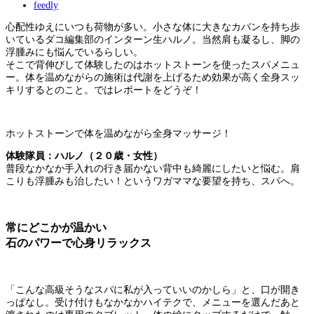
feedly
心配性ゆえにいつも荷物が多い。小さな体に大きなカバンを持ち歩
いているダコ編集部のインターン生ハルノ。当然肩も凝るし、脚の
浮腫みにも悩んでいるらしい。
そこで背伸びして体験したのはホットストーンを使ったスパメニュ
ー。体を温めながらの施術は代謝を上げるため効果が高く全身スッ
キリするとのこと。ではレポートをどうぞ！
ホットストーンで体を温めながら全身マッサージ！
体験隊員：ハルノ（２０歳・女性）
普段なかなか手入れの行き届かない背中も綺麗にしたいと悩む。肩
こりも浮腫みも治したい！というワガママな要望を持ち、スパへ。
常にどこかが温かい
石のパワーで心身リラックス
「こんな高級そうなスパに私が入っていいのかしら」と、口が開き
っぱなし。受け付けもなかなかハイテクで、メニューを選んだあと