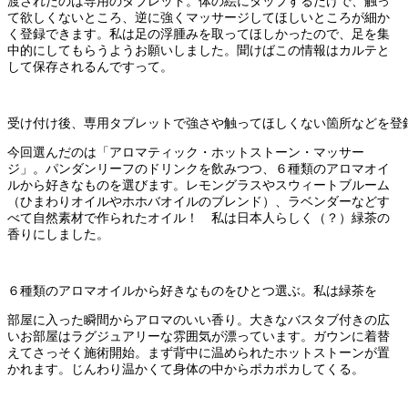
渡されたのは専用のタブレット。体の絵にタップするだけで、触っ
て欲しくないところ、逆に強くマッサージしてほしいところが細か
く登録できます。私は足の浮腫みを取ってほしかったので、足を集
中的にしてもらうようお願いしました。聞けばこの情報はカルテと
して保存されるんですって。
受け付け後、専用タブレットで強さや触ってほしくない箇所などを登
今回選んだのは「アロマティック・ホットストーン・マッサー
ジ」。パンダンリーフのドリンクを飲みつつ、６種類のアロマオイ
ルから好きなものを選びます。レモングラスやスウィートブルーム
（ひまわりオイルやホホバオイルのブレンド）、ラベンダーなどす
べて自然素材で作られたオイル！ 私は日本人らしく（？）緑茶の
香りにしました。
６種類のアロマオイルから好きなものをひとつ選ぶ。私は緑茶を
部屋に入った瞬間からアロマのいい香り。大きなバスタブ付きの広
いお部屋はラグジュアリーな雰囲気が漂っています。ガウンに着替
えてさっそく施術開始。まず背中に温められたホットストーンが置
かれます。じんわり温かくて身体の中からポカポカしてくる。