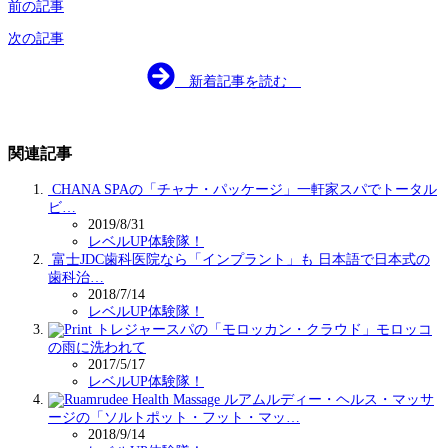
前の記事
次の記事
新着記事を読む
関連記事
CHANA SPAの「チャナ・パッケージ」一軒家スパでトータル
ビ…
2019/8/31
レベルUP体験隊！
富士JDC歯科医院なら「インプラント」も 日本語で日本式の
歯科治…
2018/7/14
レベルUP体験隊！
トレジャースパの「モロッカン・クラウド」モロッコ
の雨に洗われて
2017/5/17
レベルUP体験隊！
ルアムルディー・ヘルス・マッサ
ージの「ソルトポット・フット・マッ…
2018/9/14