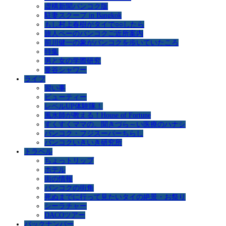
虚構新聞バンコク版
駐妻スクープ in Bangkok
もし村上春樹がタイで○○したら
旅人ペーのバンコクご近所案内
前川健一の象がバンコクを歩いていたころ
特集
男と女の学際研究
曼谷シャワー
ライフ
習い事
ビューティー
レベルUP体験隊！
風水師が教える！House of Fortune
すくすくママの、聞きづら～い医療のハナシ
バンコク・フジスーパーちらし
バンコクいきいき研究所
トラベル
ちょっトリップ
ホテル
街の情報
バンコクの街角
死ぬまでに行って見たいタイの絶景・お祭り
シーラチャー
DACOツアー
バックナンバー