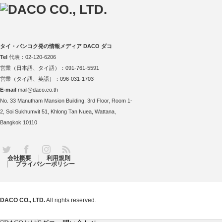
タイ・バンコク発の情報メディア DACO ダコ
Tel
代表：02-120-6206
営業（日本語、タイ語）：091-761-5591
営業（タイ語、英語）：096-031-1703
E-mail
mail@daco.co.th
No. 33 Manutham Mansion Building, 3rd Floor, Room 1-
2, Soi Sukhumvit 51, Khlong Tan Nuea, Wattana,
Bangkok 10110
RSS
Twitter
Facebook
Instagram
会社概要
利用規則
プライバシーポリシー
DACO CO., LTD.
All rights reserved.