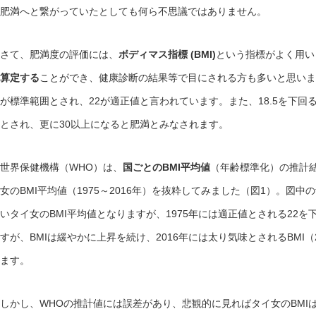
肥満へと繋がっていたとしても何ら不思議ではありません。
さて、肥満度の評価には、
ボディマス指標 (BMI)
という指標がよく用い
算定する
ことができ、健康診断の結果等で目にされる方も多いと思います。
が標準範囲とされ、22が適正値と言われています。また、18.5を下回
とされ、更に30以上になると肥満とみなされます。
世界保健機構（WHO）は、
国ごとのBMI平均値
（年齢標準化）の推計
女のBMI平均値（1975～2016年）を抜粋してみました（図1）。図
いタイ女のBMI平均値となりますが、1975年には適正値とされる22を
すが、BMIは緩やかに上昇を続け、2016年には太り気味とされるBMI
ます。
しかし、WHOの推計値には誤差があり、悲観的に見ればタイ女のBMIは