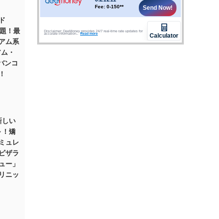
ド
話題！最
アム系
アム・
 バンコ
！
新しい
～！矯
ミュレ
ビザラ
ュー」
リニッ