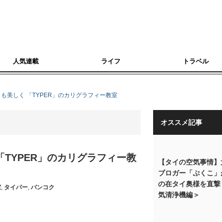
人気連載
ライフ
トラベル
も美しく 「TYPER」のカリグラフィー教室
オススメ記事
TYPER」のカリグラフィー教
【タイの空気事情】
ブロガー「ぷくこ」
の在タイ奥様を直撃
室
,
タイパー
,
バンコク
気清浄機編＞