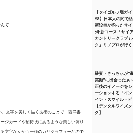
【タイゴルフ場ガイ
#8】日本人の間で
なんて
新設備が揃ったサイ
列·新コース「サイ
カントリークラブ /
ク」ミノプロが行く
）
駐妻・さっちぃが“
笑顔”に出会ったぁ
正後のイメージをシ
ーションする「イン
イン・スマイル・ビ
【デンタルワイズク
い、文字を美しく描く技術のことで、西洋書
ク】
セージカードや招待状にあるような美しい飾り
てる文字なんかも一種のカリグラフィーなので