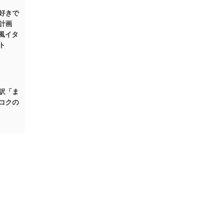
好きで
計画
ル風イタ
ト
訳「ま
コクの