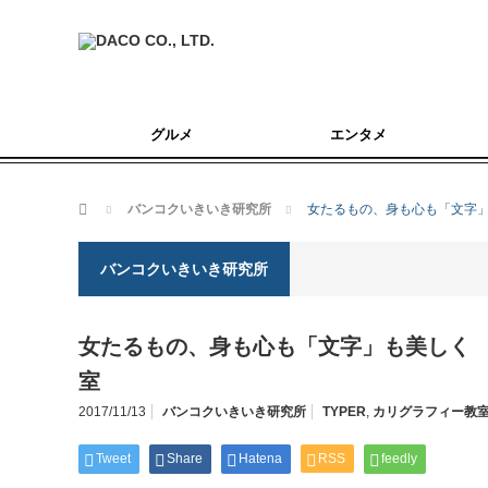
グルメ
エンタメ
ホーム
バンコクいきいき研究所
女たるもの、身も心も「文字」
バンコクいきいき研究所
女たるもの、身も心も「文字」も美しく 「
室
2017/11/13
バンコクいきいき研究所
TYPER
,
カリグラフィー教
Tweet
Share
Hatena
RSS
feedly